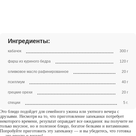
Ингредиенты:
кабачок
300 г
фарш из куриного бедра
120 г
оливковое масло рафинированное
20 г
псиллиум
40 г
грецкие орехи
20 г
специи
5 г.
Это блюдо подойдет для семейного ужина или уютного вечера с
друзьями. Несмотря на то, что приготовление запеканки потребует
некоторого времени, результат оправдает все ожидания: вы получите не
только вкусное, но и полезное блюдо, богатое белками и витаминами.
Попробуйте приготовить эту запеканку — и вы убедитесь, что готовка
— это просто и весело!