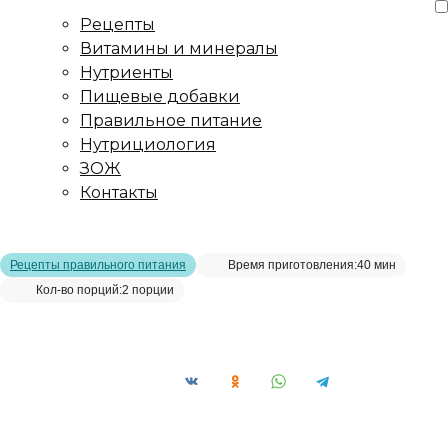
Рецепты
Витамины и минералы
Нутриенты
Пищевые добавки
Правильное питание
Нутрициология
ЗОЖ
Контакты
Главная страница
/
Рецепты
/
Запеканка из кабачка
Рецепты правильного питания
Время приготовления:
40 мин
Кол-во порций:
2 порции
Запеканка из кабачка__
Сохранить рецепт: