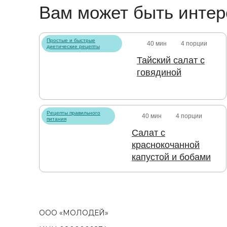
Вам может быть интер
Простые и быстрые
40 мин
4 порции
диетические рецепты
Тайский салат с
говядиной
Рецепты правильного
40 мин
4 порции
питания
Салат с
краснокочанной
капустой и бобами
ООО «МОЛОДЕЙ»