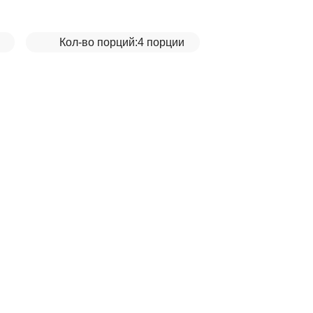
Кол-во порций:
4 порции
и__