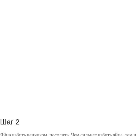
Шаг 2
Яйца взбить венчиком, посолить. Чем сильнее взбить яйца, тем 