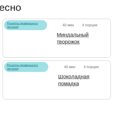
есно
Рецепты правильного
40 мин
4 порции
питания
Миндальный
творожок
Рецепты правильного
40 мин
4 порции
питания
Шоколадная
помадка