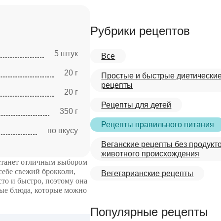
Рубрики рецептов
5 штук
Все
20 г
Простые и быстрые диетически
рецепты
20 г
Рецепты для детей
350 г
Рецепты правильного питания
по вкусу
Веганские рецепты без продукт
животного происхождения
 станет отличным выбором
 себе свежий брокколи,
Вегетарианские рецепты
сто и быстро, поэтому она
ные блюда, которые можно
Популярные рецепты