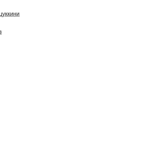
цуккини
з