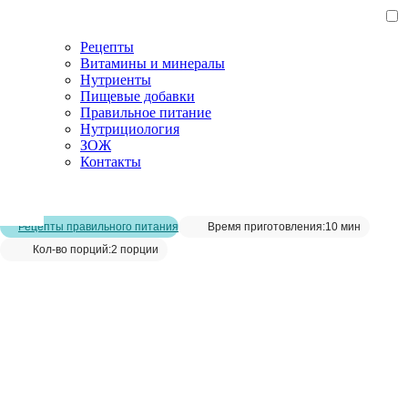
Рецепты
Витамины и минералы
Нутриенты
Пищевые добавки
Правильное питание
Нутрициология
ЗОЖ
Контакты
Главная страница
/
Рецепты
/
Зеленая шакшука с овощами
Рецепты правильного питания
Время приготовления:
10 мин
Кол-во порций:
2 порции
Зеленая шакшука с овощами__
Сохранить рецепт: