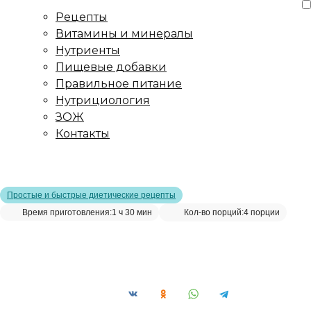
Рецепты
Витамины и минералы
Нутриенты
Пищевые добавки
Правильное питание
Нутрициология
ЗОЖ
Контакты
Главная страница
/
Рецепты
/
Ананасовое пирожное на
миндальной муке
Простые и быстрые диетические рецепты
Время приготовления:
1 ч 30 мин
Кол-во порций:
4 порции
Ананасовое пирожное на миндальной
муке__
Сохранить рецепт: