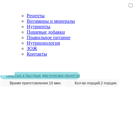
Рецепты
Витамины и минералы
Нутриенты
Пищевые добавки
Правильное питание
Нутрициология
ЗОЖ
Контакты
Главная страница
/
Рецепты
/
Ароматный салат с травами
Простые и быстрые диетические рецепты
Время приготовления:
10 мин
Кол-во порций:
2 порции
Ароматный салат с травами__
Сохранить рецепт: