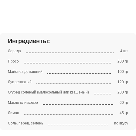
Ингредиенты:
Дорада
4 шт
Просо
200 гр
Майонез домашний
100 гр
Лук репчатый
120 гр
Огурец солёный (малосольный или квашеный)
200 гр
Масло оливковое
60 гр
Лимон
45 гр
Соль, перец, зелень
по вкусу