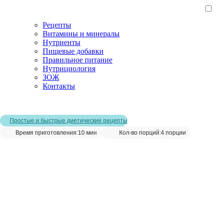
Рецепты
Витамины и минералы
Нутриенты
Пищевые добавки
Правильное питание
Нутрициология
ЗОЖ
Контакты
Главная страница
/
Рецепты
/
Ореховое молоко
Простые и быстрые диетические рецепты
Время приготовления:
10 мин
Кол-во порций:
4 порции
Ореховое молоко__
Сохранить рецепт: