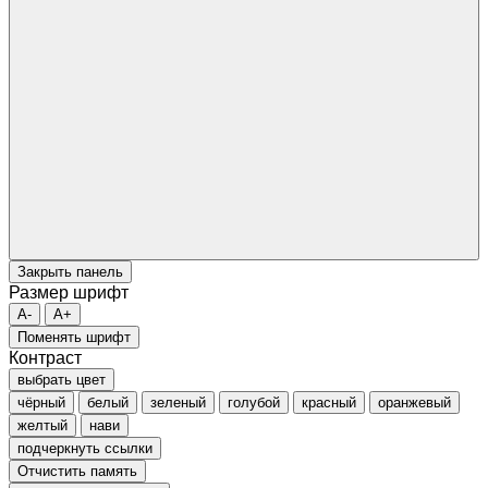
Закрыть панель
Размер шрифт
A-
A+
Поменять шрифт
Контраст
выбрать цвет
чёрный
белый
зеленый
голубой
красный
оранжевый
желтый
нави
подчеркнуть ссылки
Отчистить память