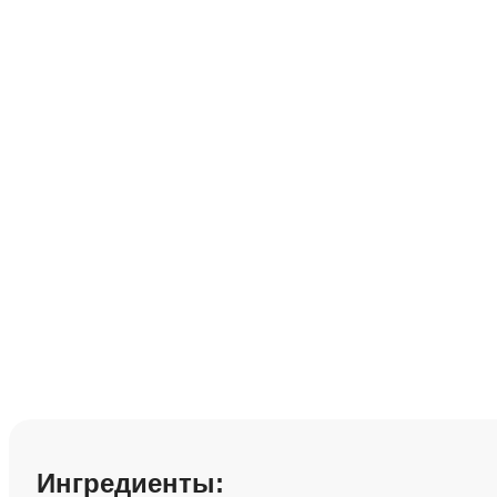
Салат с манго и
Сохранить рецепт:
Ингредиенты: