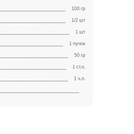
100 гр
1/2 шт
1 шт
1 пучок
50 гр
1 ст.л.
1 ч.л.