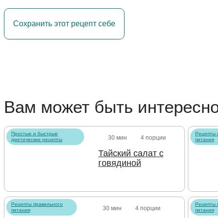
Сохранить этот рецепт себе
Вам может быть интересн
Простые и быстрые
Рецепты 
30 мин
4 порции
диетические рецепты
питания
Тайский салат с
говядиной
Рецепты правильного
Рецепты 
30 мин
4 порции
питания
питания