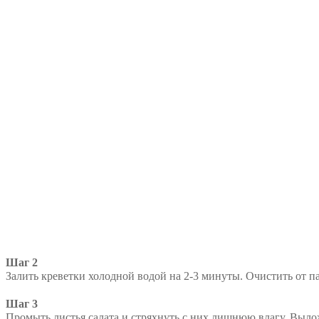
Шаг 2
Залить креветки холодной водой на 2-3 минуты. Очистить от 
Шаг 3
Промыть листья салата и стряхнуть с них лишнюю влагу. Вылож