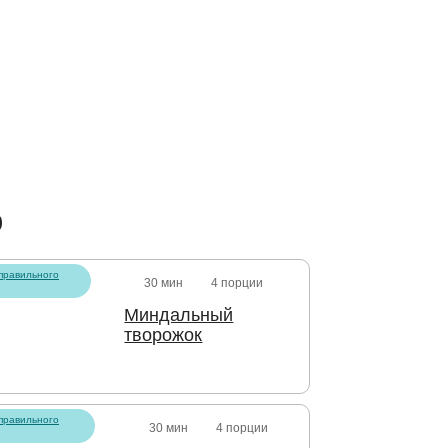
о
правильного
30 мин
4 порции
Миндальный
творожок
правильного
30 мин
4 порции