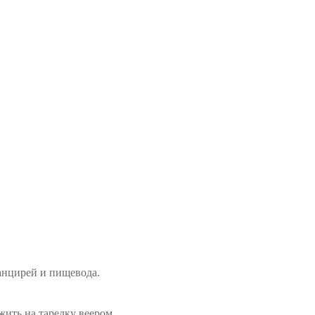
панцирей и пищевода.
ить на тарелку веером.