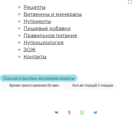
Рецепты
Витамины и минералы
Нутриенты
Пищевые добавки
Правильное питание
Нутрициология
ЗОЖ
Контакты
Главная страница
/
Рецепты
/
Шоколадный мусс
Простые и быстрые диетические рецепты
Время приготовления:
60 мин
Кол-во порций:
2 порции
Шоколадный мусс__
Сохранить рецепт: