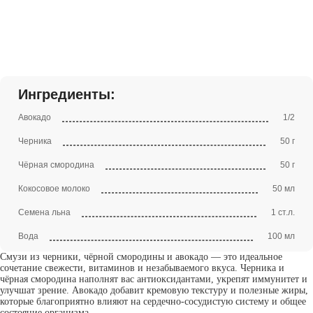
Ингредиенты:
Авокадо
1/2
Черника
50 г
Чёрная смородина
50 г
Кокосовое молоко
50 мл
Семена льна
1 ст.л.
Вода
100 мл
Смузи из черники, чёрной смородины и авокадо — это идеальное
сочетание свежести, витаминов и незабываемого вкуса. Черника и
чёрная смородина наполнят вас антиоксидантами, укрепят иммунитет и
улучшат зрение. Авокадо добавит кремовую текстуру и полезные жиры,
которые благоприятно влияют на сердечно-сосудистую систему и общее
состояние организма.