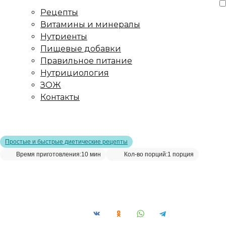
Рецепты
Витамины и минералы
Нутриенты
Пищевые добавки
Правильное питание
Нутрициология
ЗОЖ
Контакты
Главная страница
/
Рецепты
/
Смузи из черники, чёрной
смородины и авокадо
Простые и быстрые диетические рецепты
Время приготовления:
10 мин
Кол-во порций:
1 порция
Смузи из черники, чёрной смородины и
авокадо__
Сохранить рецепт: