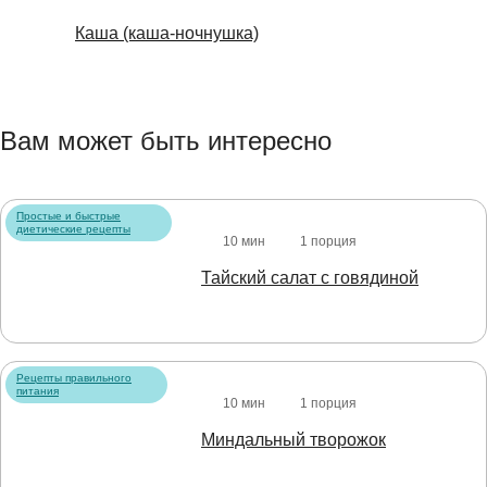
Каша (каша-ночнушка)
Вам может быть интересно
Простые и быстрые
диетические рецепты
10 мин
1 порция
Тайский салат с говядиной
Рецепты правильного
питания
10 мин
1 порция
Миндальный творожок