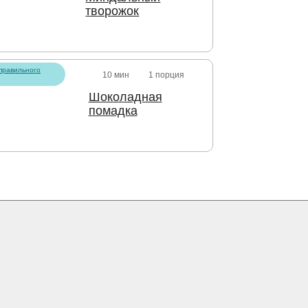
творожок
правильного
10 мин
1 порция
Шоколадная
помадка