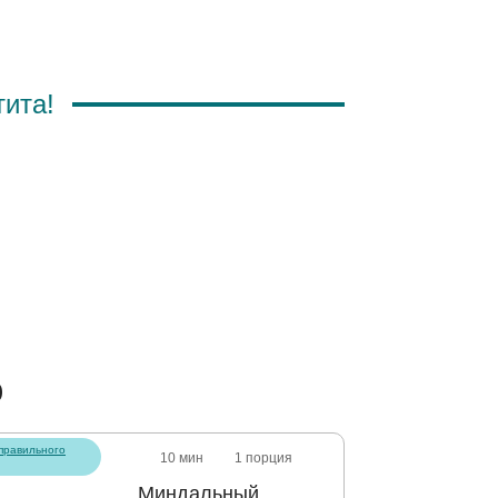
тита!
о
правильного
10 мин
1 порция
Миндальный