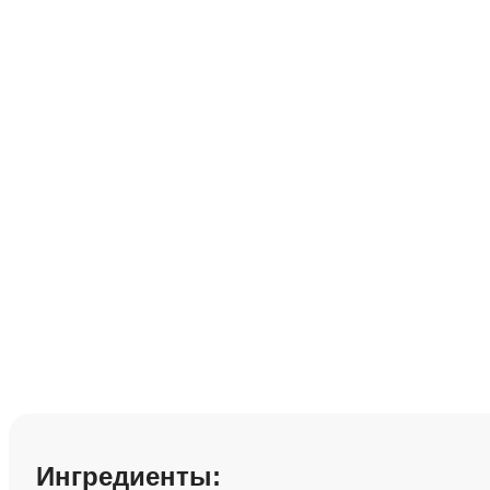
Смузи из ягод__
Сохранить рецепт:
Ингредиенты: