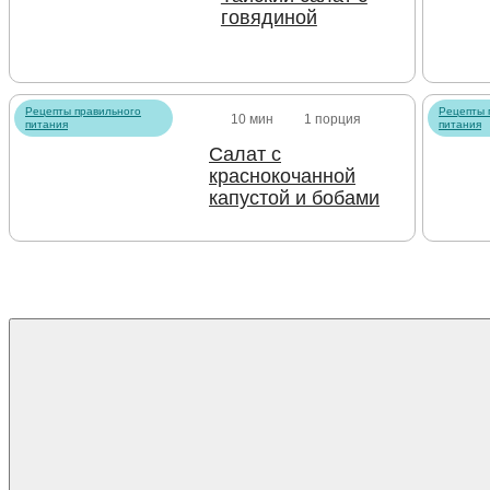
говядиной
Рецепты правильного
Рецепты 
10 мин
1 порция
питания
питания
Салат с
краснокочанной
капустой и бобами