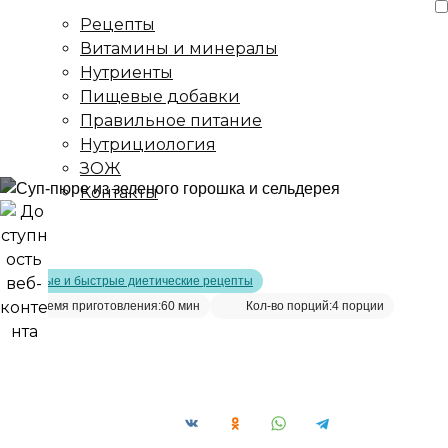
Рецепты
Витамины и минералы
Нутриенты
Пищевые добавки
Правильное питание
Нутрициология
ЗОЖ
Контакты
Главная страница
/
Рецепты
/
Суп-пюре из зеленого горошка и
сельдерея
Простые и быстрые диетические рецепты
Время приготовления:
60 мин
Кол-во порций:
4 порции
Суп-пюре из зеленого горошка и
сельдерея__
Сохранить рецепт: