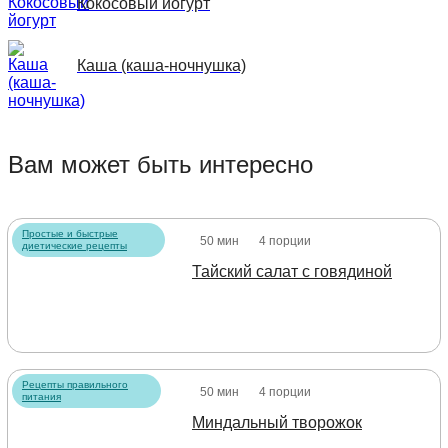
Кокосовый йогурт
Каша (каша-ночнушка)
Вам может быть интересно
Простые и быстрые
50 мин
4 порции
диетические рецепты
Тайский салат с говядиной
Рецепты правильного
50 мин
4 порции
питания
Миндальный творожок