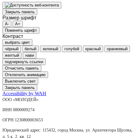
Закрыть панель
Размер шрифт
A-
A+
Поменять шрифт
Контраст
выбрать цвет
чёрный
белый
зеленый
голубой
красный
оранжевый
желтый
нави
подчеркнуть ссылки
Отчистить память
Отключить анимацию
Выключить свет
Закрыть панель
Accessibility by WAH
ООО «МОЛОДЕЙ»
ИНН 0800009274
ОГРН 1230800003653
Юридический адрес: 115432, город Москва, ул. Архитектора Щусева,
д. 5 к. 2, кв. 12