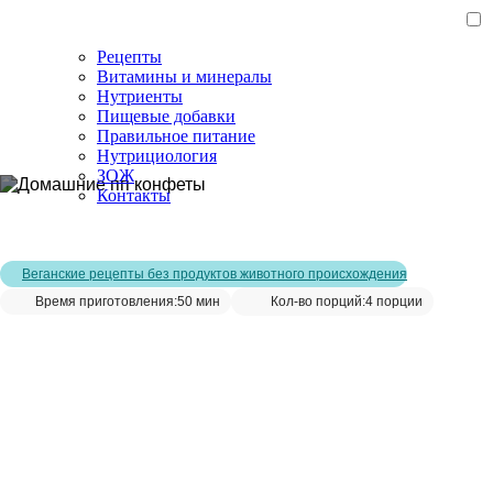
Рецепты
Витамины и минералы
Нутриенты
Пищевые добавки
Правильное питание
Нутрициология
ЗОЖ
Контакты
Главная страница
/
Рецепты
/
Домашние пп конфеты
Веганские рецепты без продуктов животного происхождения
Время приготовления:
50 мин
Кол-во порций:
4 порции
Домашние пп конфеты__
Сохранить рецепт: