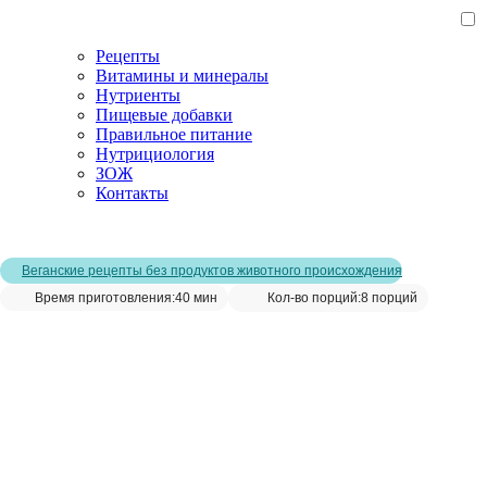
Рецепты
Витамины и минералы
Нутриенты
Пищевые добавки
Правильное питание
Нутрициология
ЗОЖ
Контакты
Главная страница
/
Рецепты
/
Фалафель домашний рецепт
Веганские рецепты без продуктов животного происхождения
Время приготовления:
40 мин
Кол-во порций:
8 порций
Фалафель домашний рецепт__
Сохранить рецепт: