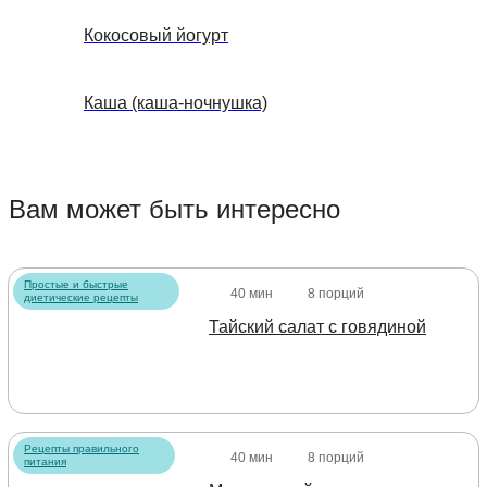
Кокосовый йогурт
Каша (каша-ночнушка)
Вам может быть интересно
Простые и быстрые
40 мин
8 порций
диетические рецепты
Тайский салат с говядиной
Рецепты правильного
40 мин
8 порций
питания