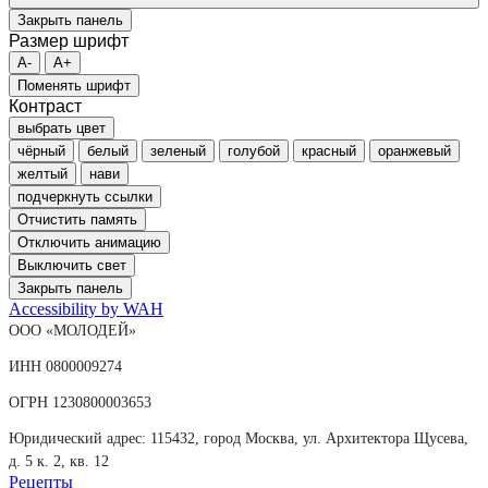
Закрыть панель
Размер шрифт
A-
A+
Поменять шрифт
Контраст
выбрать цвет
чёрный
белый
зеленый
голубой
красный
оранжевый
желтый
нави
подчеркнуть ссылки
Отчистить память
Отключить анимацию
Выключить свет
Закрыть панель
Accessibility by WAH
ООО «МОЛОДЕЙ»
ИНН 0800009274
ОГРН 1230800003653
Юридический адрес: 115432, город Москва, ул. Архитектора Щусева,
д. 5 к. 2, кв. 12
Рецепты