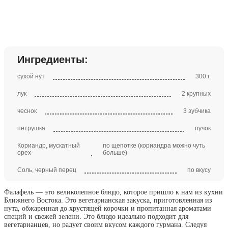
Ингредиенты:
сухой нут
300 г.
лук
2 крупных
чеснок
3 зубчика
петрушка
пучок
Кориандр, мускатный
по щепотке (кориандра можно чуть
орех
больше)
Соль, черный перец
по вкусу
Фалафель — это великолепное блюдо, которое пришло к нам из кухни
Ближнего Востока. Это вегетарианская закуска, приготовленная из
нута, обжаренная до хрустящей корочки и пропитанная ароматами
специй и свежей зелени. Это блюдо идеально подходит для
вегетарианцев, но радует своим вкусом каждого гурмана. Следуя