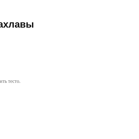
пахлавы
ть тесто.