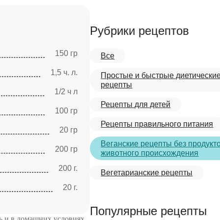
Рубрики рецептов
150 гр
Все
1,5 ч. л.
Простые и быстрые диетически
рецепты
1/2 ч л
Рецепты для детей
100 гр
Рецепты правильного питания
20 гр
Веганские рецепты без продукт
200 гр
животного происхождения
200 г.
Вегетарианские рецепты
20 г.
Популярные рецепты
ь и в домашних условиях.