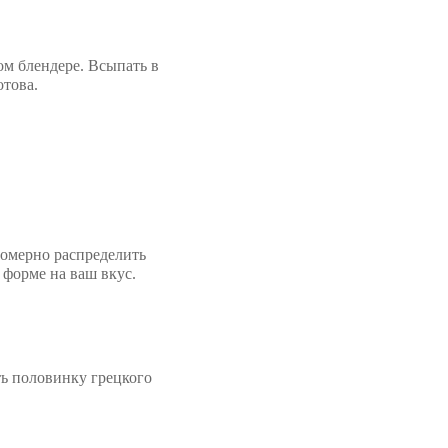
м блендере. Всыпать в
отова.
номерно распределить
 форме на ваш вкус.
ь половинку грецкого