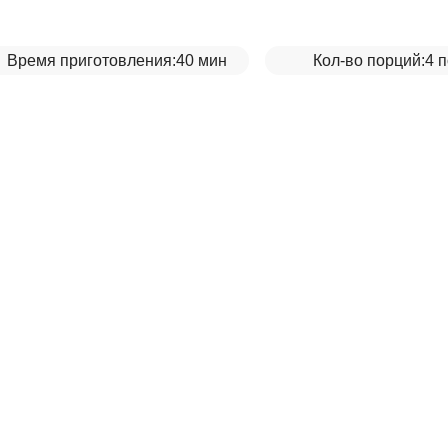
Время приготовления:
40 мин
Кол-во порций:
4 
ахлавы в домашн