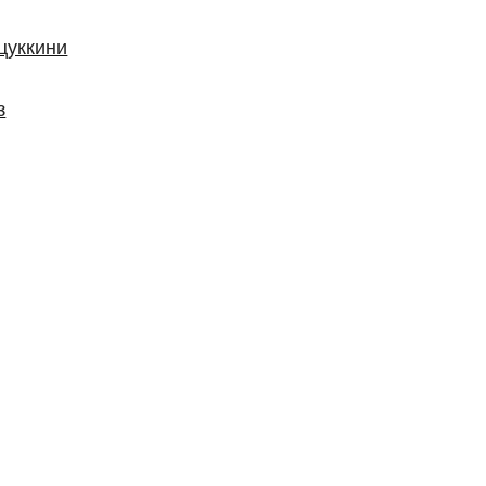
цуккини
з