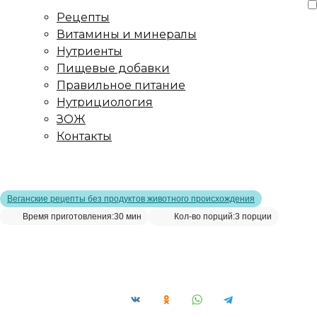
Рецепты
Витамины и минералы
Нутриенты
Пищевые добавки
Правильное питание
Нутрициология
ЗОЖ
Контакты
Главная страница
/
Рецепты
/
Салат из баклажанов с укропом
и чесноком
Веганские рецепты без продуктов животного происхождения
Время приготовления:
30 мин
Кол-во порций:
3 порции
Салат из баклажанов с укропом
и чесноком__
Сохранить рецепт: