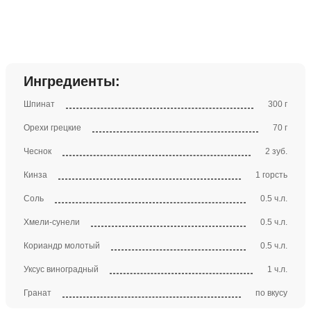
Ингредиенты:
Шпинат
300 г
Орехи грецкие
70 г
Чеснок
2 зуб.
Кинза
1 горсть
Соль
0.5 ч.л.
Хмели-сунели
0.5 ч.л.
Кориандр молотый
0.5 ч.л.
Уксус виноградный
1 ч.л.
Гранат
по вкусу