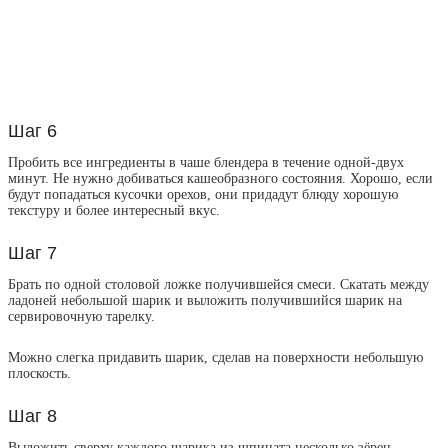
Шаг 6
Пробить все ингредиенты в чаше блендера в течение одной-двух
минут. Не нужно добиваться кашеобразного состояния. Хорошо, если
будут попадаться кусочки орехов, они придадут блюду хорошую
текстуру и более интересный вкус.
Шаг 7
Брать по одной столовой ложке получившейся смеси. Скатать между
ладоней небольшой шарик и выложить получившийся шарик на
сервировочную тарелку.
Можно слегка придавить шарик, сделав на поверхности небольшую
плоскость.
Шаг 8
Выложить сверху каждого шарика из шпината несколько зёрен