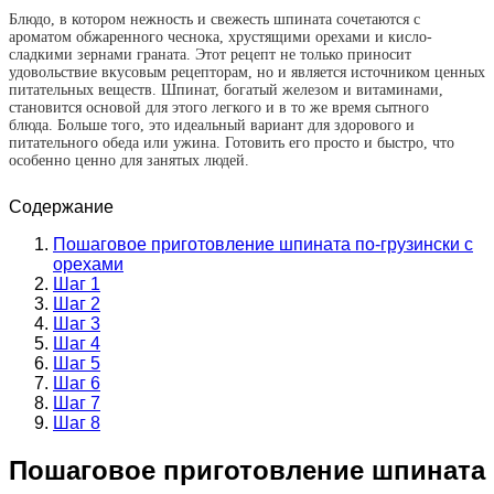
Блюдо, в котором нежность и свежесть шпината сочетаются с
ароматом обжаренного чеснока, хрустящими орехами и кисло-
сладкими зернами граната. Этот рецепт не только приносит
удовольствие вкусовым рецепторам, но и является источником ценных
питательных веществ. Шпинат, богатый железом и витаминами,
становится основой для этого легкого и в то же время сытного
блюда. Больше того, это идеальный вариант для здорового и
питательного обеда или ужина. Готовить его просто и быстро, что
особенно ценно для занятых людей.
Содержание
Пошаговое приготовление шпината по-грузински с
орехами
Шаг 1
Шаг 2
Шаг 3
Шаг 4
Шаг 5
Шаг 6
Шаг 7
Шаг 8
Пошаговое приготовление шпината