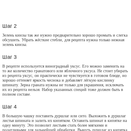
Шаг 2
Зелень кинзы так же нужно предварительно хорошо промыть и слегка
обсушить. Убрать жёсткие стебли, для рецепта нужна только нежная
зелень кинзы.
Шаг 3
В рецепте используется виноградный уксус. Его можно заменить на
то же количество гранатового или яблочного уксуса. Не стоит убирать
из рецепта уксус, он практически не чувствуется в готовом блюде, но
хорошо оттеняет яркость чеснока и добавляет лёгкую кислинку
шпинату. Зерна граната нужны не только для украшения, исключать
их из рецепта нельзя. Набор указанных специй тоже должен быть в
полном составе.
Шаг 4
В большую чашку поставить дуршлаг или сито. Выложить в дуршлаг
листья шпината и залить их кипятком. Оставить шпинат в кипятке на
одну минуту. Это позволит листьям стать более мягкими и
податливыми для дальнейшей обработки. Вынуть дуршлаг из кипятка.