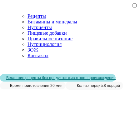
Рецепты
Витамины и минералы
Нутриенты
Пищевые добавки
Правильное питание
Нутрициология
ЗОЖ
Контакты
Главная страница
/
Рецепты
/
Шпинат с орехами. Рецепт с фото
Веганские рецепты без продуктов животного происхождения
Время приготовления:
20 мин
Кол-во порций:
8 порций
Шпинат с орехами. Рецепт с фото__
Сохранить рецепт: