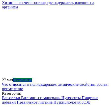
Хитин — из чего состоит, где содержится, влияние на
организм
27 мая
Нутриенты
Что относится к полисахаридам: химические свойства, состав,
применение
Категории:
Все статьи
Витамины и минералы
Нутриенты
Пищевые
добавки
Правильное питание
Нутрициология
ЗОЖ