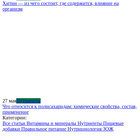
Хитин — из чего состоит, где содержится, влияние на
организм
27 мая
Нутриенты
Что относится к полисахаридам: химические свойства, состав,
применение
Категории:
Все статьи
Витамины и минералы
Нутриенты
Пищевые
добавки
Правильное питание
Нутрициология
ЗОЖ