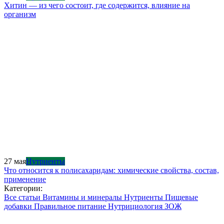
Хитин — из чего состоит, где содержится, влияние на
организм
27 мая
Нутриенты
Что относится к полисахаридам: химические свойства, состав,
применение
Категории:
Все статьи
Витамины и минералы
Нутриенты
Пищевые
добавки
Правильное питание
Нутрициология
ЗОЖ