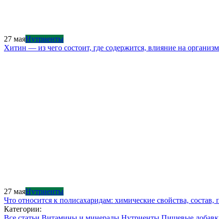
27 мая
Нутриенты
Хитин — из чего состоит, где содержится, влияние на организм
27 мая
Нутриенты
Что относится к полисахаридам: химические свойства, состав,
Категории:
Все статьи
Витамины и минералы
Нутриенты
Пищевые добав