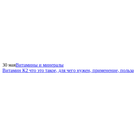
30 мая
Витамины и минералы
Витамин К2 что это такое, для чего нужен, применение, польза