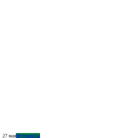
30 мая
Витамины и минералы
Витамин К2 что это такое, для чего нужен, применение,
польза
27 мая
Нутриенты