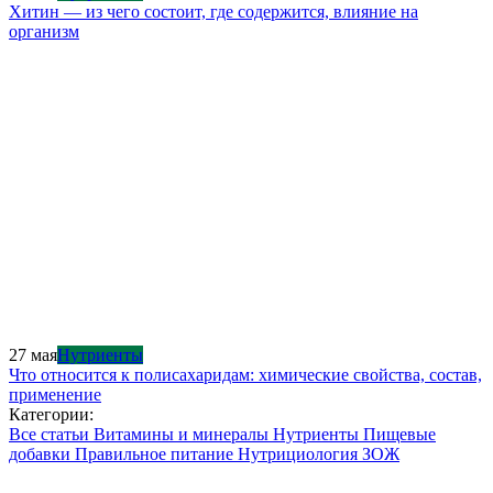
Хитин — из чего состоит, где содержится, влияние на
организм
27 мая
Нутриенты
Что относится к полисахаридам: химические свойства, состав,
применение
Категории:
Все статьи
Витамины и минералы
Нутриенты
Пищевые
добавки
Правильное питание
Нутрициология
ЗОЖ