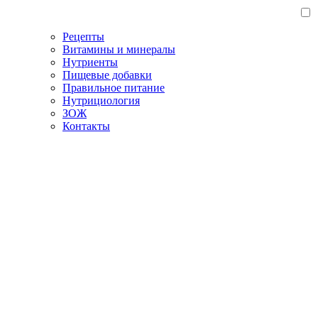
Рецепты
Витамины и минералы
Нутриенты
Пищевые добавки
Правильное питание
Нутрициология
ЗОЖ
Контакты
Главная страница со
статьями про здоровье
vitaminic.ru