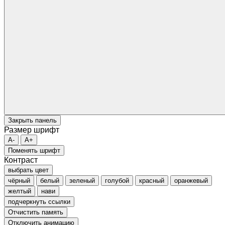
Закрыть панель
Размер шрифт
A-
A+
Поменять шрифт
Контраст
выбрать цвет
чёрный
белый
зеленый
голубой
красный
оранжевый
желтый
нави
подчеркнуть ссылки
Отчистить память
Отключить анимацию