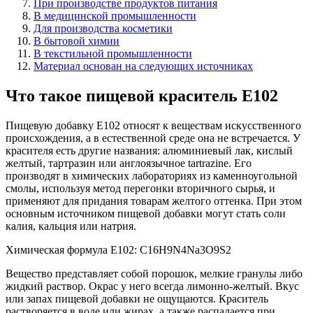
При производстве продуктов питания
В медицинской промышленности
Для производства косметики
В бытовой химии
В текстильной промышленности
Материал основан на следующих источниках
Что такое пищевой краситель Е102
Пищевую добавку Е102 относят к веществам искусственного
происхождения, а в естественной среде она не встречается. У
красителя есть другие названия: алюминиевый лак, кислый
желтый, тартразин или англоязычное tartrazine. Его
производят в химических лабораториях из каменноугольной
смолы, используя метод перегонки вторичного сырья, и
применяют для придания товарам желтого оттенка. При этом
основным источником пищевой добавки могут стать соли
калия, кальция или натрия.
Химическая формула Е102: C16H9N4Na3O9S2
Вещество представляет собой порошок, мелкие гранулы либо
жидкий раствор. Окрас у него всегда лимонно-желтый. Вкус
или запах пищевой добавки не ощущаются. Краситель
растворяется в воде или жирах, а также распадается при