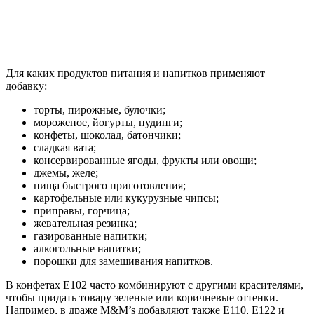
Для каких продуктов питания и напитков применяют
добавку:
торты, пирожные, булочки;
мороженое, йогурты, пудинги;
конфеты, шоколад, батончики;
сладкая вата;
консервированные ягоды, фрукты или овощи;
джемы, желе;
пища быстрого приготовления;
картофельные или кукурузные чипсы;
приправы, горчица;
жевательная резинка;
газированные напитки;
алкогольные напитки;
порошки для замешивания напитков.
В конфетах Е102 часто комбинируют с другими красителями,
чтобы придать товару зеленые или коричневые оттенки.
Например, в драже M&M’s добавляют также Е110, Е122 и