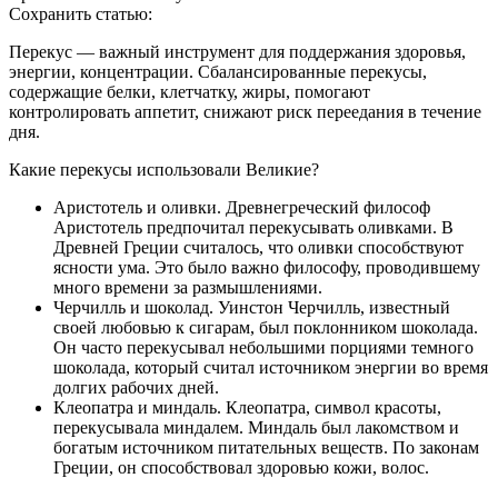
Сохранить статью:
Перекус — важный инструмент для поддержания здоровья,
энергии, концентрации. Сбалансированные перекусы,
содержащие белки, клетчатку, жиры, помогают
контролировать аппетит, снижают риск переедания в течение
дня.
Какие перекусы использовали Великие?
Аристотель и оливки. Древнегреческий философ
Аристотель предпочитал перекусывать оливками. В
Древней Греции считалось, что оливки способствуют
ясности ума. Это было важно философу, проводившему
много времени за размышлениями.
Черчилль и шоколад. Уинстон Черчилль, известный
своей любовью к сигарам, был поклонником шоколада.
Он часто перекусывал небольшими порциями темного
шоколада, который считал источником энергии во время
долгих рабочих дней.
Клеопатра и миндаль. Клеопатра, символ красоты,
перекусывала миндалем. Миндаль был лакомством и
богатым источником питательных веществ. По законам
Греции, он способствовал здоровью кожи, волос.