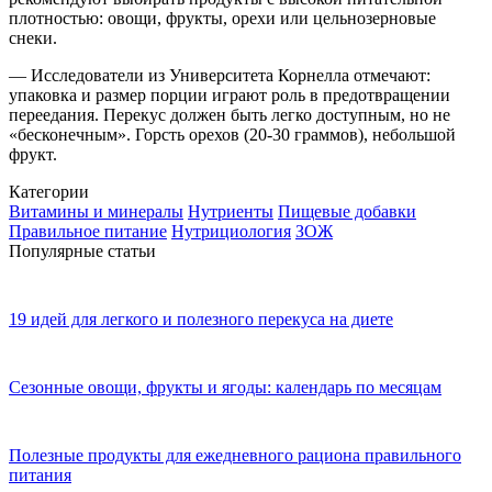
плотностью: овощи, фрукты, орехи или цельнозерновые
снеки.
— Исследователи из Университета Корнелла отмечают:
упаковка и размер порции играют роль в предотвращении
переедания. Перекус должен быть легко доступным, но не
«бесконечным». Горсть орехов (20-30 граммов), небольшой
фрукт.
Категории
Витамины и минералы
Нутриенты
Пищевые добавки
Правильное питание
Нутрициология
ЗОЖ
Популярные статьи
19 идей для легкого и полезного перекуса на диете
Сезонные овощи, фрукты и ягоды: календарь по месяцам
Полезные продукты для ежедневного рациона правильного
питания