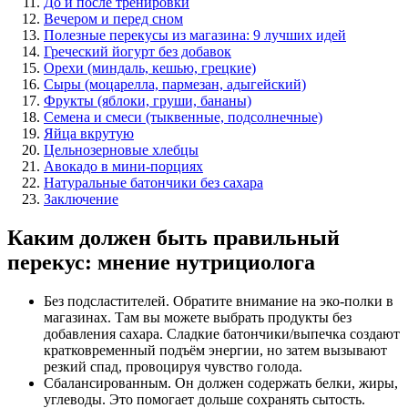
До и после тренировки
Вечером и перед сном
Полезные перекусы из магазина: 9 лучших идей
Греческий йогурт без добавок
Орехи (миндаль, кешью, грецкие)
Сыры (моцарелла, пармезан, адыгейский)
Фрукты (яблоки, груши, бананы)
Семена и смеси (тыквенные, подсолнечные)
Яйца вкрутую
Цельнозерновые хлебцы
Авокадо в мини-порциях
Натуральные батончики без сахара
Заключение
Каким должен быть правильный
перекус: мнение нутрициолога
Без подсластителей. Обратите внимание на эко-полки в
магазинах. Там вы можете выбрать продукты без
добавления сахара. Сладкие батончики/выпечка создают
кратковременный подъём энергии, но затем вызывают
резкий спад, провоцируя чувство голода.
Сбалансированным. Он должен содержать белки, жиры,
углеводы. Это помогает дольше сохранять сытость.