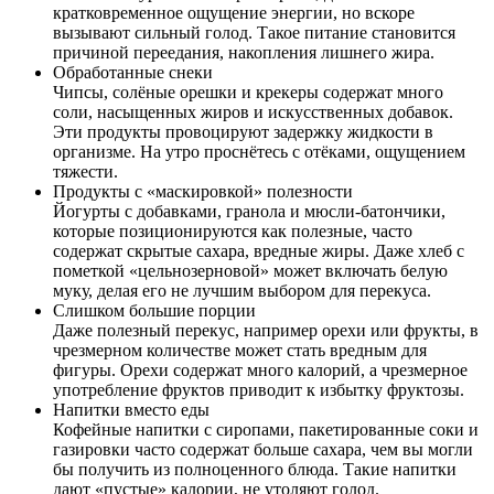
кратковременное ощущение энергии, но вскоре
вызывают сильный голод. Такое питание становится
причиной переедания, накопления лишнего жира.
Обработанные снеки
Чипсы, солёные орешки и крекеры содержат много
соли, насыщенных жиров и искусственных добавок.
Эти продукты провоцируют задержку жидкости в
организме. На утро проснётесь с отёками, ощущением
тяжести.
Продукты с «маскировкой» полезности
Йогурты с добавками, гранола и мюсли-батончики,
которые позиционируются как полезные, часто
содержат скрытые сахара, вредные жиры. Даже хлеб с
пометкой «цельнозерновой» может включать белую
муку, делая его не лучшим выбором для перекуса.
Слишком большие порции
Даже полезный перекус, например орехи или фрукты, в
чрезмерном количестве может стать вредным для
фигуры. Орехи содержат много калорий, а чрезмерное
употребление фруктов приводит к избытку фруктозы.
Напитки вместо еды
Кофейные напитки с сиропами, пакетированные соки и
газировки часто содержат больше сахара, чем вы могли
бы получить из полноценного блюда. Такие напитки
дают «пустые» калории, не утоляют голод.