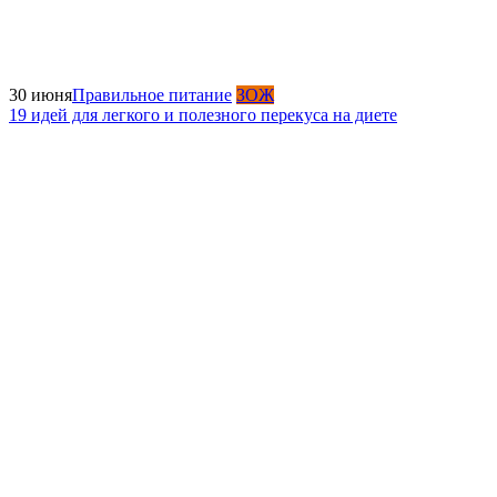
30 июня
Правильное питание
ЗОЖ
19 идей для легкого и полезного перекуса на диете