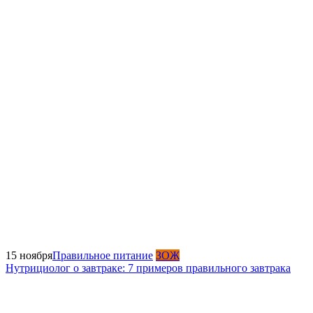
15 ноября
Правильное питание
ЗОЖ
Нутрициолог о завтраке: 7 примеров правильного завтрака