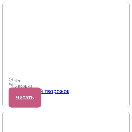
6 ч
6 порции
Миндальный творожок
Читать