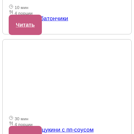
10 мин
4 порции
Десертные батончики
Читать
30 мин
4 порции
Спагетти из цукини с пп-соусом