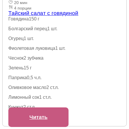
20 мин
4 порции
Тайский салат с говядиной
Говядина
150 г
Болгарский перец
1 шт.
Огурец
1 шт.
Фиолетовая луковица
1 шт.
Чеснок
2 зубчика
Зелень
15 г
Паприка
0,5 ч.л.
Оливковое масло
2 ст.л.
Лимонный сок
1 ст.л.
Кунжут
2 ст.л.
Читать