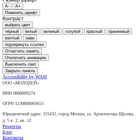
A-
A+
Поменять шрифт
Контраст
выбрать цвет
чёрный
белый
зеленый
голубой
красный
оранжевый
желтый
нави
подчеркнуть ссылки
Отчистить память
Отключить анимацию
Выключить свет
Закрыть панель
Accessibility by WAH
ООО «МОЛОДЕЙ»
ИНН 0800009274
ОГРН 1230800003653
Юридический адрес: 115432, город Москва, ул. Архитектора Щусева,
д. 5 к. 2, кв. 12
Рецепты
Блог
Контакты