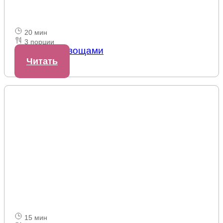
20 мин
3 порции
Фунчоза с овощами
Читать
15 мин