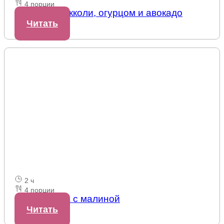
4 порции
Салат с брокколи, огурцом и авокадо
Читать
2 ч
4 порции
Панна-котта с малиной
Читать