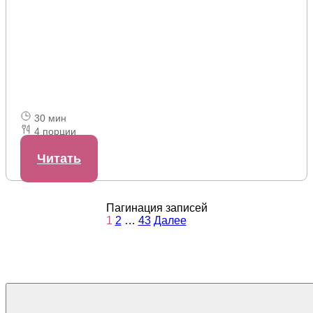
30 мин
4 порции
Латук-стейк
Читать
Пагинация записей
1
2
…
43
Далее