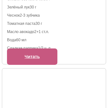
Зелёный лук
30 г
Чеснок
2-3 зубчика
Томатная паста
30 г
Масло авокадо
2+1 ст.л.
Вода
60 мл
Сладкая паприка
1/2 ч. л.
Читать