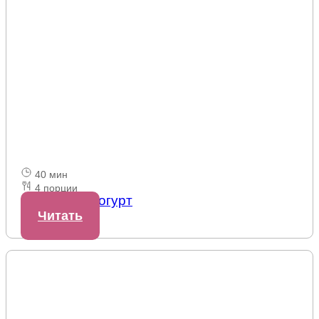
40 мин
4 порции
Веганский йогурт
Читать