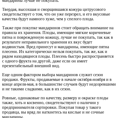
мандарины лучше не покупать.
Твердая, высохшая и сморщившаяся кожура цитрусового
свидетельствует о том, что он уже перезрел, и его вкусовые
качества будут намного хуже, чем у спелого плода.
Также при покупке мандаринов стоит обращать внимание на
правила их хранения. Плоды, имеющие мягкие коричневые
пятна и поврежденную кожицу, лучше не покупать, так как в
результате неправильного хранения их вкус будет
водянистым. Вред принесут и мандарины, имеющие пятна
плесени. Их категорически нельзя покупать, так же, как и
рядом находящиеся плоды. Плесень быстро распространяется
с одного фрукта на другой, даже если он имеет
презентабельный внешний вид.
Еще одним фактором выбора мандаринов служит сезон
продажи. Фрукты, продаваемые в начале октября-ноября и в
конце апреля-мая, в большинстве случаев будут недозревшими
и не такими сладкими, как в их сезон.
Ровные, одинаковые по качеству, размеру и окраске плоды
также, хоть и косвенно, свидетельствуют о наличии у
предпринимателя сортировки. Покупая товар у такого
продавца, вы вряд ли наткнетесь на кислые и не сочные
мандарины.