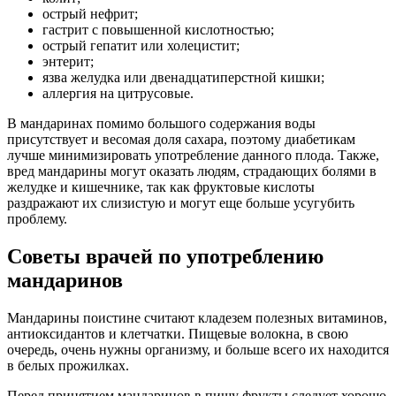
острый нефрит;
гастрит с повышенной кислотностью;
острый гепатит или холецистит;
энтерит;
язва желудка или двенадцатиперстной кишки;
аллергия на цитрусовые.
В мандаринах помимо большого содержания воды
присутствует и весомая доля сахара, поэтому диабетикам
лучше минимизировать употребление данного плода. Также,
вред мандарины могут оказать людям, страдающих болями в
желудке и кишечнике, так как фруктовые кислоты
раздражают их слизистую и могут еще больше усугубить
проблему.
Советы врачей по употреблению
мандаринов
Мандарины поистине считают кладезем полезных витаминов,
антиоксидантов и клетчатки. Пищевые волокна, в свою
очередь, очень нужны организму, и больше всего их находится
в белых прожилках.
Перед принятием мандаринов в пищу фрукты следует хорошо