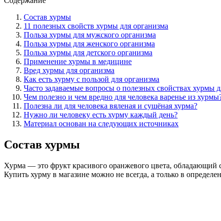
Содержание
Состав хурмы
11 полезных свойств хурмы для организма
Польза хурмы для мужского организма
Польза хурмы для женского организма
Польза хурмы для детского организма
Применение хурмы в медицине
Вред хурмы для организма
Как есть хурму с пользой для организма
Часто задаваемые вопросы о полезных свойствах хурмы д
Чем полезно и чем вредно для человека варенье из хурмы
Полезна ли для человека вяленая и сушёная хурма?
Нужно ли человеку есть хурму каждый день?
Материал основан на следующих источниках
Состав хурмы
Хурма — это фрукт красивого оранжевого цвета, обладающий 
Купить хурму в магазине можно не всегда, а только в определ