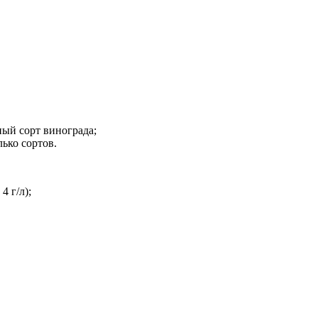
ный сорт винограда;
ько сортов.
4 г/л);