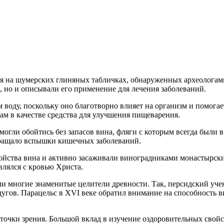
 на шумерских глиняных табличках, обнаруженных археологами 
 но и описывали его применение для лечения заболеваний.
 воду, поскольку оно благотворно влияет на организм и помогае
ам в качестве средства для улучшения пищеварения.
огли обойтись без запасов вина, фляги с которым всегда были 
твращало вспышки кишечных заболеваний.
ойства вина и активно засаживали виноградниками монастырски
влялся с кровью Христа.
али многие знаменитые целители древности. Так, персидский уч
дугов. Парацельс в XVI веке обратил внимание на способность 
 точки зрения. Большой вклад в изучение оздоровительных свой