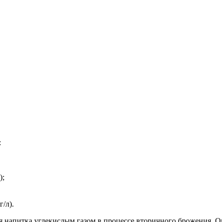
:
);
г/л).
я напитка углекислым газом в процессе вторичного брожения. О