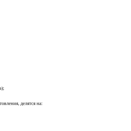
);
овления, делятся на: