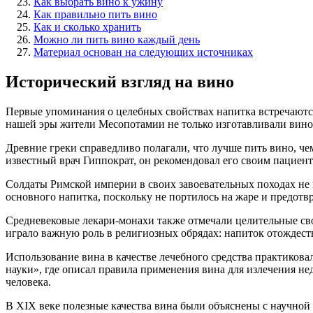
Как выбрать вино к ужину
Как правильно пить вино
Как и сколько хранить
Можно ли пить вино каждый день
Материал основан на следующих источниках
Исторический взгляд на вино
Первые упоминания о целебных свойствах напитка встречаются
нашей эры жители Месопотамии не только изготавливали вино,
Древние греки справедливо полагали, что лучше пить вино, чем
известный врач Гиппократ, он рекомендовал его своим пациент
Солдаты Римской империи в своих завоевательных походах не м
основного напитка, поскольку не портилось на жаре и предо
Средневековые лекари-монахи также отмечали целительные св
играло важную роль в религиозных обрядах: напиток отождест
Использование вина в качестве лечебного средства практиков
науки», где описал правила применения вина для излечения не
человека.
В XIX веке полезные качества вина были объяснены с научной