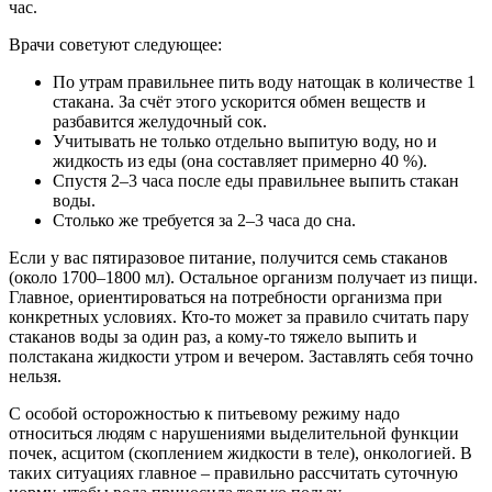
час.
Врачи советуют следующее:
По утрам правильнее пить воду натощак в количестве 1
стакана. За счёт этого ускорится обмен веществ и
разбавится желудочный сок.
Учитывать не только отдельно выпитую воду, но и
жидкость из еды (она составляет примерно 40 %).
Спустя 2–3 часа после еды правильнее выпить стакан
воды.
Столько же требуется за 2–3 часа до сна.
Если у вас пятиразовое питание, получится семь стаканов
(около 1700–1800 мл). Остальное организм получает из пищи.
Главное, ориентироваться на потребности организма при
конкретных условиях. Кто-то может за правило считать пару
стаканов воды за один раз, а кому-то тяжело выпить и
полстакана жидкости утром и вечером. Заставлять себя точно
нельзя.
С особой осторожностью к питьевому режиму надо
относиться людям с нарушениями выделительной функции
почек, асцитом (скоплением жидкости в теле), онкологией. В
таких ситуациях главное – правильно рассчитать суточную