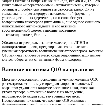
защиты клеток от повреждения липидов, белков и ДНК. Это
уникальный жирорастворимый «антиокислитель», который
организм способен синтезировать самостоятельно. Он не
только активно регенерирует из окисленной формы при
участии различных ферментов, но и способствует
возвращению токоферола (витамина Е, еще одного сильного
липофильного антиоксиданта) к его активной,
восстановленной форме, выполняя косвенное
антиоксидантное действие.
Убихинол играет роль в защите холестерина ЛПНП в
липопротеинах крови, предотвращая его окисление и
уменьшая вероятность возникновения атеросклероза. Коэнзим
Q10 занимает ключевое место среди эндогенных защитников
клеток, оберегая их от активных форм кислорода.
Влияние коэнзима Q10 на организм
Многие исследования посвящены изучению коэнзима Q10,
рассматривая его пользу и вред для здоровья человека. С
возрастом ухудшается видимое состояние кожи, такое как
утрата тургора, истончение волос и их выпадение,
нарушаются функции всех внутренних органов.
Исследования показали, что коэнзим Q10 оказывает
благоприятное воздействие на сердечно-сосудистую, нервную