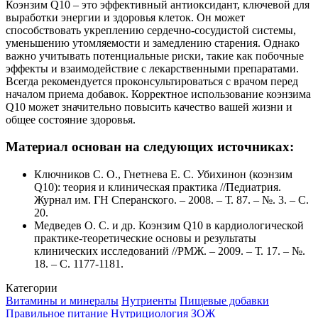
Коэнзим Q10 – это эффективный антиоксидант, ключевой для
выработки энергии и здоровья клеток. Он может
способствовать укреплению сердечно-сосудистой системы,
уменьшению утомляемости и замедлению старения. Однако
важно учитывать потенциальные риски, такие как побочные
эффекты и взаимодействие с лекарственными препаратами.
Всегда рекомендуется проконсультироваться с врачом перед
началом приема добавок. Корректное использование коэнзима
Q10 может значительно повысить качество вашей жизни и
общее состояние здоровья.
Материал основан на следующих источниках:
Ключников С. О., Гнетнева Е. С. Убихинон (коэнзим
Q10): теория и клиническая практика //Педиатрия.
Журнал им. ГН Сперанского. – 2008. – Т. 87. – №. 3. – С.
20.
Медведев О. С. и др. Коэнзим Q10 в кардиологической
практике-теоретические основы и результаты
клинических исследований //РМЖ. – 2009. – Т. 17. – №.
18. – С. 1177-1181.
Категории
Витамины и минералы
Нутриенты
Пищевые добавки
Правильное питание
Нутрициология
ЗОЖ