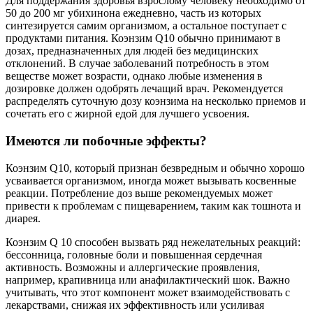
Для поддержания здоровья взрослому человеку необходимо от
50 до 200 мг убихинона ежедневно, часть из которых
синтезируется самим организмом, а остальное поступает с
продуктами питания. Коэнзим Q10 обычно принимают в
дозах, предназначенных для людей без медицинских
отклонений. В случае заболеваний потребность в этом
веществе может возрасти, однако любые изменения в
дозировке должен одобрять лечащий врач. Рекомендуется
распределять суточную дозу коэнзима на несколько приемов и
сочетать его с жирной едой для лучшего усвоения.
Имеются ли побочные эффекты?
Коэнзим Q10, который признан безвредным и обычно хорошо
усваивается организмом, иногда может вызывать косвенные
реакции. Потребление доз выше рекомендуемых может
привести к проблемам с пищеварением, таким как тошнота и
диарея.
Коэнзим Q 10 способен вызвать ряд нежелательных реакций:
бессонница, головные боли и повышенная сердечная
активность. Возможны и аллергические проявления,
например, крапивница или анафилактический шок. Важно
учитывать, что этот компонент может взаимодействовать с
лекарствами, снижая их эффективность или усиливая