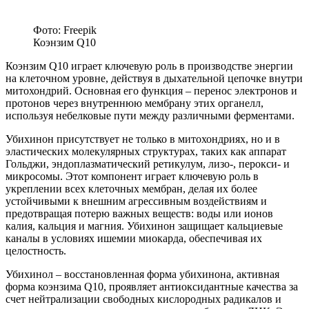
Фото: Freepik
Коэнзим Q10
Коэнзим Q10 играет ключевую роль в производстве энергии
на клеточном уровне, действуя в дыхательной цепочке внутри
митохондрий. Основная его функция – перенос электронов и
протонов через внутреннюю мембрану этих органелл,
используя небелковые пути между различными ферментами.
Убихинон присутствует не только в митохондриях, но и в
эластических молекулярных структурах, таких как аппарат
Гольджи, эндоплазматический ретикулум, лизо-, перокси- и
микросомы. Этот компонент играет ключевую роль в
укреплении всех клеточных мембран, делая их более
устойчивыми к внешним агрессивным воздействиям и
предотвращая потерю важных веществ: воды или ионов
калия, кальция и магния. Убихинон защищает кальциевые
каналы в условиях ишемии миокарда, обеспечивая их
целостность.
Убихинол – восстановленная форма убихинона, активная
форма коэнзима Q10, проявляет антиоксидантные качества за
счет нейтрализации свободных кислородных радикалов и