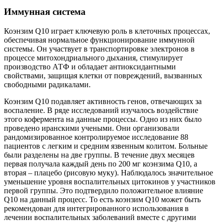
Иммунная система
Коэнзим Q10 играет ключевую роль в клеточных процессах,
обеспечивая нормальное функционирование иммунной
системы. Он участвует в транспортировке электронов в
процессе митохондриального дыхания, стимулирует
производство АТФ и обладает антиоксидантными
свойствами, защищая клетки от повреждений, вызванных
свободными радикалами.
Коэнзим Q10 подавляет активность генов, отвечающих за
воспаление. В ряде исследований изучалось воздействие
этого кофермента на данные процессы. Одно из них было
проведено иранскими учеными. Они организовали
рандомизированное контролируемое исследование 88
пациентов с легким и средним язвенным колитом. Больные
были разделены на две группы. В течение двух месяцев
первая получала каждый день по 200 мг коэнзима Q10, а
вторая – плацебо (рисовую муку). Наблюдалось значительное
уменьшение уровня воспалительных цитокинов у участников
первой группы. Это подтвердило положительное влияние
Q10 на данный процесс. То есть коэнзим Q10 может быть
рекомендован для интегрированного использования в
лечении воспалительных заболеваний вместе с другими