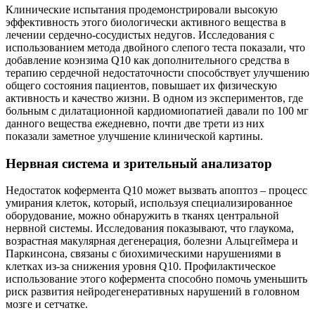
Клинические испытания продемонстрировали высокую
эффективность этого биологически активного вещества в
лечении сердечно-сосудистых недугов. Исследования с
использованием метода двойного слепого теста показали, что
добавление коэнзима Q10 как дополнительного средства в
терапию сердечной недостаточности способствует улучшению
общего состояния пациентов, повышает их физическую
активность и качество жизни. В одном из экспериментов, где
больным с дилатационной кардиомиопатией давали по 100 мг
данного вещества ежедневно, почти две трети из них
показали заметное улучшение клинической картины.
Нервная система и зрительный анализатор
Недостаток кофермента Q10 может вызвать апоптоз – процесс
умирания клеток, который, используя специализированное
оборудование, можно обнаружить в тканях центральной
нервной системы. Исследования показывают, что глаукома,
возрастная макулярная дегенерация, болезни Альцгеймера и
Паркинсона, связаны с биохимическими нарушениями в
клетках из-за снижения уровня Q10. Профилактическое
использование этого кофермента способно помочь уменьшить
риск развития нейродегенеративных нарушений в головном
мозге и сетчатке.