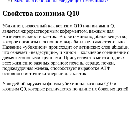
Материал основан на следующих источниках:
Свойства коэнзима Q10
Убихинон, известный как коэнзим Q10 или витамин Q,
является жирорастворимым коферментом, важным для
жизнедеятельности клеток. Это витаминоподобное вещество,
которое организм в основном вырабатывает самостоятельно.
Название «убихинон» происходит от латинских слов ubitarius,
что означает «вездесущий», и хинон – кольцевое соединение с
двумя кетоновыми группами. Присутствует в митохондриях
всех жизненно важных органов: печень, сердце, почки,
поджелудочная железа, способствует выработке АТФ –
основного источника энергии для клеток.
У людей обнаружены формы убихинона: коэнзим Q10 и
коэнзим Q9, которые различаются по длине их боковых цепей.