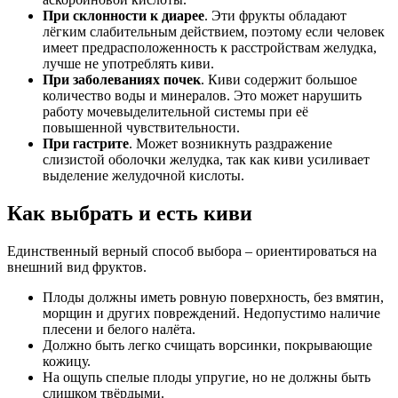
При склонности к диарее
. Эти фрукты обладают
лёгким слабительным действием, поэтому если человек
имеет предрасположенность к расстройствам желудка,
лучше не употреблять киви.
При заболеваниях почек
. Киви содержит большое
количество воды и минералов. Это может нарушить
работу мочевыделительной системы при её
повышенной чувствительности.
При гастрите
. Может возникнуть раздражение
слизистой оболочки желудка, так как киви усиливает
выделение желудочной кислоты.
Как выбрать и есть киви
Единственный верный способ выбора – ориентироваться на
внешний вид фруктов.
Плоды должны иметь ровную поверхность, без вмятин,
морщин и других повреждений. Недопустимо наличие
плесени и белого налёта.
Должно быть легко счищать ворсинки, покрывающие
кожицу.
На ощупь спелые плоды упругие, но не должны быть
слишком твёрдыми.