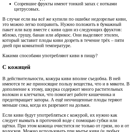
Созревшие фрукты имеют тонкий запах с нотками
цитрусовых.
В случае если вы всё же купили по ошибке недозрелые киви,
это можно легко поправить. Нужно положить в бумажный
пакет или вазу вместе с киви один из следующих фруктов:
яблоко, грушу, банан или абрикос. Они выделяют этилен,
который заставит плоды киви дозреть в течение трёх – пяти
дней при комнатной температуре.
Какими способами употребляют киви в пищу?
С кожицей
В действительности, кожура киви вполне съедобна. В ней
имеются те же приносящие пользу вещества, что и в мякоти. В
дополнение к этому, шкурка содержит много растительных
волокон и клетчатки, что помогает работе кишечника и
предотвращает запоры. А ещё неочищенные плоды теряют
меньше сока, когда их разрезают на дольки.
Если киви будут употребляться с кожурой, их нужно как
следует вымыть в проточной воде с помощью губки или
щётки. При этом кожица очистится не только от грязи, но и от
волосков. Можно использовать при мытье киви (и любых