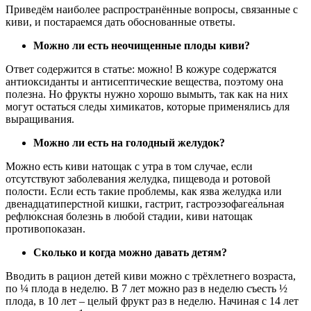
Приведём наиболее распространённые вопросы, связанные с
киви, и постараемся дать обоснованные ответы.
Можно ли есть неочищенные плоды киви?
Ответ содержится в статье: можно! В кожуре содержатся
антиоксиданты и антисептические вещества, поэтому она
полезна. Но фрукты нужно хорошо вымыть, так как на них
могут остаться следы химикатов, которые применялись для
выращивания.
Можно ли есть на голодный желудок?
Можно есть киви натощак с утра в том случае, если
отсутствуют заболевания желудка, пищевода и ротовой
полости. Если есть такие проблемы, как язва желудка или
двенадцатиперстной кишки, гастрит, гастроэзофагеа́льная
рефлю́ксная болезнь в любой стадии, киви натощак
противопоказан.
Сколько и когда можно давать детям?
Вводить в рацион детей киви можно с трёхлетнего возраста,
по ¼ плода в неделю. В 7 лет можно раз в неделю съесть ½
плода, в 10 лет – целый фрукт раз в неделю. Начиная с 14 лет