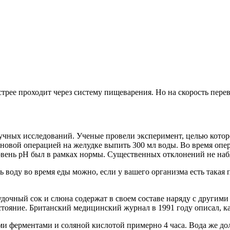
стрее проходит через систему пищеварения. Но на скорость пере
аучных исследований. Ученые провели эксперимент, целью котор
овой операцией на желудке выпить 300 мл воды. Во время опер
ровень pH был в рамках нормы. Существенных отклонений не наб
ь воду во время еды можно, если у вашего организма есть такая 
дочный сок и слюна содержат в своем составе наряду с другими
стояние. Британский медицинский журнал в 1991 году описал, к
 ферментами и соляной кислотой примерно 4 часа. Вода же долг