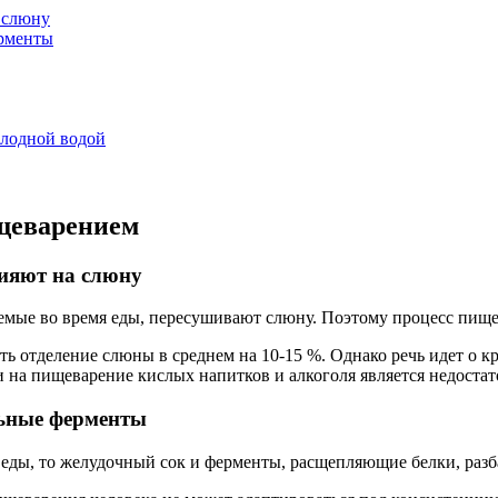
 слюну
ерменты
олодной водой
щеварением
лияют на слюну
емые во время еды, пересушивают слюну. Поэтому процесс пищев
 отделение слюны в среднем на 10-15 %. Однако речь идет о кр
и на пищеварение кислых напитков и алкоголя является недоста
льные ферменты
мя еды, то желудочный сок и ферменты, расщепляющие белки, раз