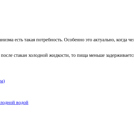
низма есть такая потребность. Особенно это актуально, когда чел
у после стакан холодной жидкости, то пища меньше задерживает
фа)
олодной водой