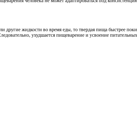
пищеварения человека не может адаптироваться под консистенц
ли другие жидкости во время еды, то твердая пища быстрее поки
Следовательно, ухудшается пищеварение и усвоение питательных