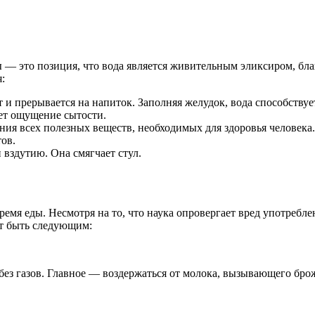
ды — это позиция, что вода является живительным эликсиром, 
:
ст и прерывается на напиток. Заполняя желудок, вода способств
ает ощущение сытости.
ния всех полезных веществ, необходимых для здоровья человека.
ов.
вздутию. Она смягчает стул.
мя еды. Несмотря на то, что наука опровергает вред употребле
ет быть следующим:
ез газов. Главное — воздержаться от молока, вызывающего бро