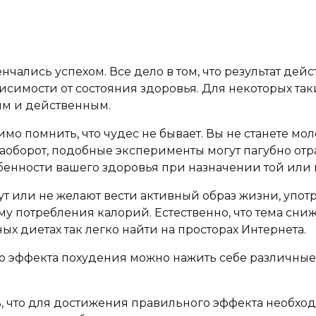
чались успехом. Все дело в том, что результат дей
симости от состояния здоровья. Для некоторых так
ым и действенным.
о помнить, что чудес не бывает. Вы не станете мол
оборот, подобные эксперименты могут пагубно отра
обенности вашего здоровья при назначении той или
гут или не желают вести активный образ жизни, уп
у потребления калорий. Естественно, что тема сниж
х диетах так легко найти на просторах Интернета.
имо эффекта похудения можно нажить себе различны
ть, что для достижения правильного эффекта необх