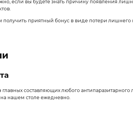
жно, если вы будете знать причину появления лишн
тов.
 получить приятный бонус в виде потери лишнего ве
ии
та
 главных составляющих любого антипаразитарного л
 на нашем столе ежедневно.