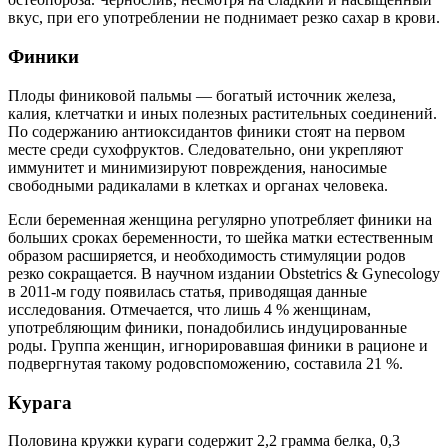
вкус, при его употреблении не поднимает резко сахар в крови.
Финики
Плоды финиковой пальмы — богатый источник железа,
калия, клетчатки и иных полезных растительных соединений.
По содержанию антиоксидантов финики стоят на первом
месте среди сухофруктов. Следовательно, они укрепляют
иммунитет и минимизируют повреждения, наносимые
свободными радикалами в клетках и органах человека.
Если беременная женщина регулярно употребляет финики на
больших сроках беременности, то шейка матки естественным
образом расширяется, и необходимость стимуляции родов
резко сокращается. В научном издании Obstetrics & Gynecology
в 2011-м году появилась статья, приводящая данные
исследования. Отмечается, что лишь 4 % женщинам,
употребляющим финики, понадобились индуцированные
роды. Группа женщин, игнорировавшая финики в рационе и
подвергнутая такому родовспоможению, составила 21 %.
Курага
Половина кружки кураги содержит 2,2 грамма белка, 0,3