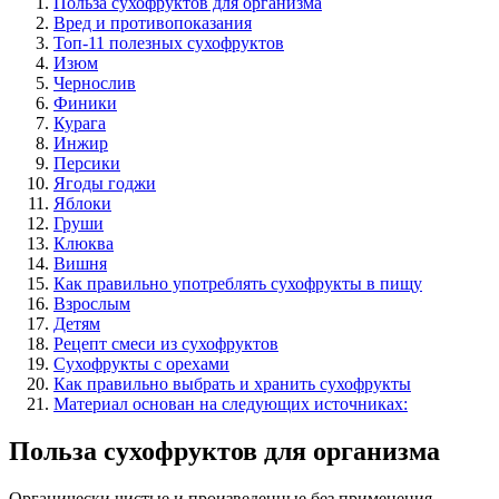
Польза сухофруктов для организма
Вред и противопоказания
Топ-11 полезных сухофруктов
Изюм
Чернослив
Финики
Курага
Инжир
Персики
Ягоды годжи
Яблоки
Груши
Клюква
Вишня
Как правильно употреблять сухофрукты в пищу
Взрослым
Детям
Рецепт смеси из сухофруктов
Сухофрукты с орехами
Как правильно выбрать и хранить сухофрукты
Материал основан на следующих источниках:
Польза сухофруктов для организма
Органически чистые и произведенные без применения