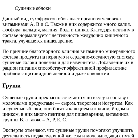
Сушёные яблоки
Данный вид сухофруктов обогащает организм человека
витаминами А, В и С. Также в них содержится много калия,
фосфора, кальция, магния, йода и цинка. Благодаря пектину в
составе нормализуется деятельность желудочно-кишечного
тракта, улучшается пищеварение.
По причине благотворного влияния витаминно-минерального
состава продукта на нервную и сердечно-сосудистую систему,
сушеные яблоки полезны и для иммунитета. Добавление их в
рацион питания способствует эффективной профилактике
проблем с щитовидной железой и даже онкологии.
Груши
Сушеные груши прекрасно сочетаются по вкусу и составу с
молочными продуктами — сыром, творогом и йогуртом. Как
и сушеные яблоки, они богаты кальцием и калием, йодом и
цинком, в них много пектина для пищеварения, витаминов
группы В, а также – А, Р, Е, С.
Эксперты отмечают, что сушеные груши помогают улучшить
деятельность поджелудочной железы и мочевыводящих путей,