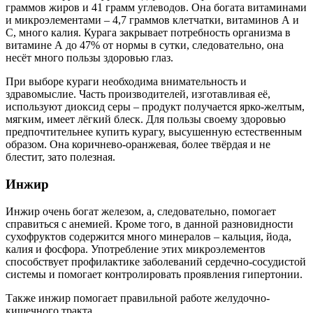
граммов жиров и 41 грамм углеводов. Она богата витаминами
и микроэлементами – 4,7 граммов клетчатки, витаминов А и
С, много калия. Курага закрывает потребность организма в
витамине А до 47% от нормы в сутки, следовательно, она
несёт много пользы здоровью глаз.
При выборе кураги необходима внимательность и
здравомыслие. Часть производителей, изготавливая её,
используют диоксид серы – продукт получается ярко-желтым,
мягким, имеет лёгкий блеск. Для пользы своему здоровью
предпочтительнее купить курагу, высушенную естественным
образом. Она коричнево-оранжевая, более твёрдая и не
блестит, зато полезная.
Инжир
Инжир очень богат железом, а, следовательно, помогает
справиться с анемией. Кроме того, в данной разновидности
сухофруктов содержится много минералов – кальция, йода,
калия и фосфора. Употребление этих микроэлементов
способствует профилактике заболеваний сердечно-сосудистой
системы и помогает контролировать проявления гипертонии.
Также инжир помогает правильной работе желудочно-
кишечного тракта.