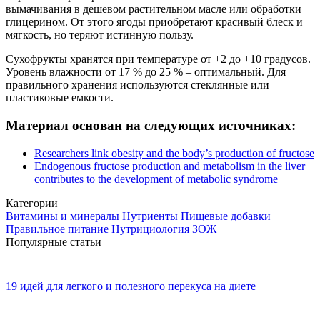
вымачивания в дешевом растительном масле или обработки
глицерином. От этого ягоды приобретают красивый блеск и
мягкость, но теряют истинную пользу.
Сухофрукты хранятся при температуре от +2 до +10 градусов.
Уровень влажности от 17 % до 25 % – оптимальный. Для
правильного хранения используются стеклянные или
пластиковые емкости.
Материал основан на следующих источниках:
Researchers link obesity and the body’s production of fructose
Endogenous fructose production and metabolism in the liver
contributes to the development of metabolic syndrome
Категории
Витамины и минералы
Нутриенты
Пищевые добавки
Правильное питание
Нутрициология
ЗОЖ
Популярные статьи
19 идей для легкого и полезного перекуса на диете