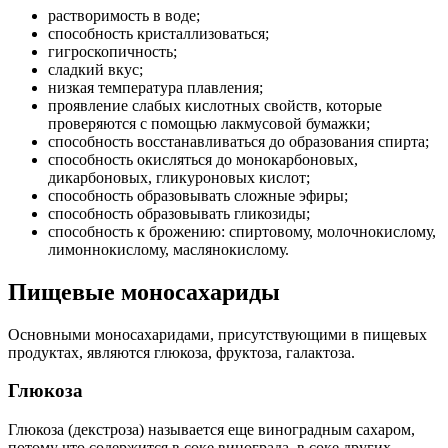
растворимость в воде;
способность кристаллизоваться;
гигроскопичность;
сладкий вкус;
низкая температура плавления;
проявление слабых кислотных свойств, которые
проверяются с помощью лакмусовой бумажки;
способность восстанавливаться до образования спирта;
способность окисляться до монокарбоновых,
дикарбоновых, гликуроновых кислот;
способность образовывать сложные эфиры;
способность образовывать гликозиды;
способность к брожению: спиртовому, молочнокислому,
лимоннокислому, маслянокислому.
Пищевые моносахариды
Основными моносахаридами, присутствующими в пищевых
продуктах, являются глюкоза, фруктоза, галактоза.
Глюкоза
Глюкоза (декстроза) называется еще виноградным сахаром,
потому что содержится в соке винограда, в соке других