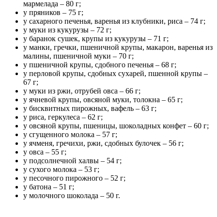
мармелада – 80 г;
у пряников – 75 г;
у сахарного печенья, варенья из клубники, риса – 74 г;
у муки из кукурузы – 72 г;
у баранок сушек, крупы из кукурузы – 71 г;
у манки, гречки, пшеничной крупы, макарон, варенья из
малины, пшеничной муки – 70 г;
у пшеничной крупы, сдобного печенья – 68 г;
у перловой крупы, сдобных сухарей, пшенной крупы –
67 г;
у муки из ржи, отрубей овса – 66 г;
у ячневой крупы, овсяной муки, толокна – 65 г;
у бисквитных пирожных, вафель – 63 г;
у риса, геркулеса – 62 г;
у овсяной крупы, пшеницы, шоколадных конфет – 60 г;
у сгущенного молока – 57 г;
у ячменя, гречихи, ржи, сдобных булочек – 56 г;
у овса – 55 г;
у подсолнечной халвы – 54 г;
у сухого молока – 53 г;
у песочного пирожного – 52 г;
у батона – 51 г;
у молочного шоколада – 50 г.