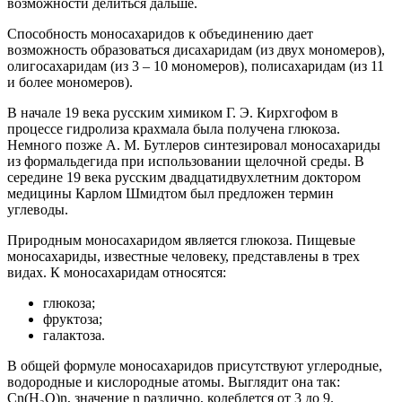
возможности делиться дальше.
Способность моносахаридов к объединению дает
возможность образоваться дисахаридам (из двух мономеров),
олигосахаридам (из 3 – 10 мономеров), полисахаридам (из 11
и более мономеров).
В начале 19 века русским химиком Г. Э. Кирхгофом в
процессе гидролиза крахмала была получена глюкоза.
Немного позже А. М. Бутлеров синтезировал моносахариды
из формальдегида при использовании щелочной среды. В
середине 19 века русским двадцатидвухлетним доктором
медицины Карлом Шмидтом был предложен термин
углеводы.
Природным моносахаридом является глюкоза. Пищевые
моносахариды, известные человеку, представлены в трех
видах. К моносахаридам относятся:
глюкоза;
фруктоза;
галактоза.
В общей формуле моносахаридов присутствуют углеродные,
водородные и кислородные атомы. Выглядит она так:
Сn(H₂O)n, значение n различно, колеблется от 3 до 9.