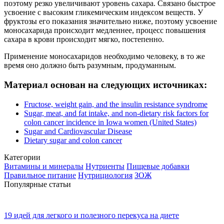
поэтому резко увеличивают уровень сахара. Связано быстрое
усвоение с высоким гликемическим индексом веществ. У
фруктозы его показания значительно ниже, поэтому усвоение
моносахарида происходит медленнее, процесс повышения
сахара в крови происходит мягко, постепенно.
Применение моносахаридов необходимо человеку, в то же
время оно должно быть разумным, продуманным.
Материал основан на следующих источниках:
Fructose, weight gain, and the insulin resistance syndrome
Sugar, meat, and fat intake, and non-dietary risk factors for
colon cancer incidence in Iowa women (United States)
Sugar and Cardiovascular Disease
Dietary sugar and colon cancer
Категории
Витамины и минералы
Нутриенты
Пищевые добавки
Правильное питание
Нутрициология
ЗОЖ
Популярные статьи
19 идей для легкого и полезного перекуса на диете