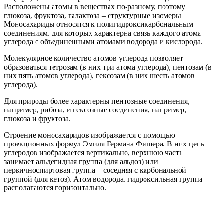
Расположены атомы в веществах по-разному, поэтому
глюкоза, фруктоза, галактоза – структурные изомеры.
Моносахариды относятся к полигидроксикарбональным
соединениям, для которых характерна связь каждого атома
углерода с объединенными атомами водорода и кислорода.
Молекулярное количество атомов углерода позволяет
образоваться тетрозам (в них три атома углерода), пентозам (в
них пять атомов углерода), гексозам (в них шесть атомов
углерода).
Для природы более характерны пентозные соединения,
например, рибоза, и гексозные соединения, например,
глюкоза и фруктоза.
Строение моносахаридов изображается с помощью
проекционных формул Эмиля Германа Фишера. В них цепь
углеродов изображается вертикально, верхнюю часть
занимает альдегидная группа (для альдоз) или
первичноспиртовая группа – соседняя с карбональной
группой (для кетоз). Атом водорода, гидроксильная группа
располагаются горизонтально.