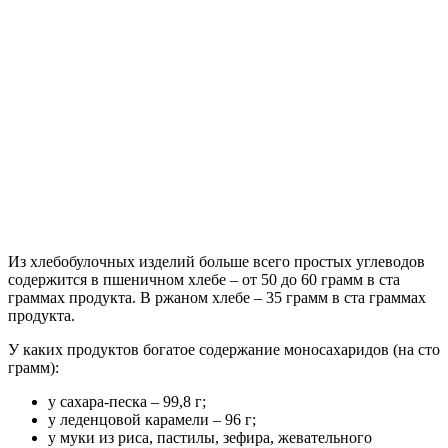
Из хлебобулочных изделий больше всего простых углеводов
содержится в пшеничном хлебе – от 50 до 60 грамм в ста
граммах продукта. В ржаном хлебе – 35 грамм в ста граммах
продукта.
У каких продуктов богатое содержание моносахаридов (на сто
грамм):
у сахара-песка – 99,8 г;
у леденцовой карамели – 96 г;
у муки из риса, пастилы, зефира, жевательного