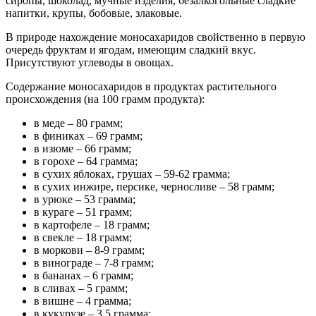
сиропы, шоколад, мучные изделия, безалкогольные сладкие
напитки, крупы, бобовые, злаковые.
В природе нахождение моносахаридов свойственно в первую
очередь фруктам и ягодам, имеющим сладкий вкус.
Присутствуют углеводы в овощах.
Содержание моносахаридов в продуктах растительного
происхождения (на 100 грамм продукта):
в меде – 80 грамм;
в финиках – 69 грамм;
в изюме – 66 грамм;
в горохе – 64 грамма;
в сухих яблоках, грушах – 59-62 грамма;
в сухих инжире, персике, черносливе – 58 грамм;
в урюке – 53 грамма;
в кураге – 51 грамм;
в картофеле – 18 грамм;
в свекле – 18 грамм;
в моркови – 8-9 грамм;
в винограде – 7-8 грамм;
в бананах – 6 грамм;
в сливах – 5 грамм;
в вишне – 4 грамма;
в кукурузе – 3,5 грамма;