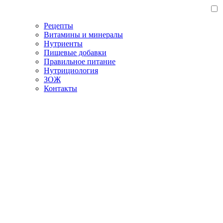
Рецепты
Витамины и минералы
Нутриенты
Пищевые добавки
Правильное питание
Нутрициология
ЗОЖ
Контакты
Главная
/
Блог
/
Что относится к моносахаридам, их химические
свойства и применение
Что относится к
моносахаридам, их
химические свойства и
применение