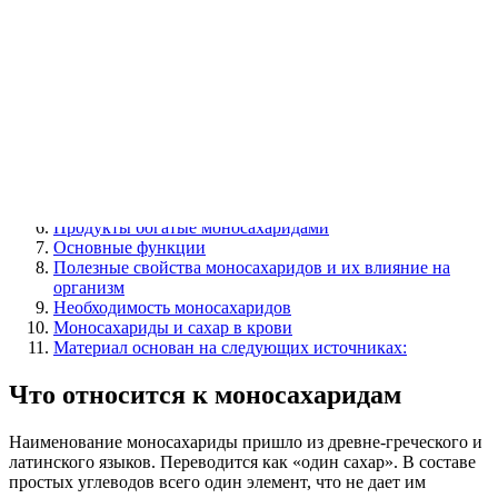
вещества. Моносахариды легко растворяются в воде, сложнее
– в спиртовых соединениях. С эфирными соединениями в
реакцию не вступают.
Содержание
Что относится к моносахаридам
Пищевые моносахариды
Глюкоза
Фруктоза
Галактоза
Продукты богатые моносахаридами
Основные функции
Полезные свойства моносахаридов и их влияние на
организм
Необходимость моносахаридов
Моносахариды и сахар в крови
Материал основан на следующих источниках:
Что относится к моносахаридам
Наименование моносахариды пришло из древне-греческого и
латинского языков. Переводится как «один сахар». В составе
простых углеводов всего один элемент, что не дает им