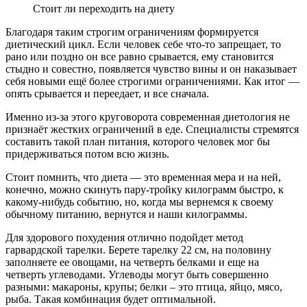
Стоит ли переходить на диету
Благодаря таким строгим ограничениям формируется
диетический цикл. Если человек себе что-то запрещает, то
рано или поздно он все равно срывается, ему становится
стыдно и совестно, появляется чувство вины и он наказывает
себя новыми ещё более строгими ограничениями. Как итог —
опять срывается и переедает, и все сначала.
Именно из-за этого круговорота современная диетология не
признаёт жестких ограничений в еде. Специалисты стремятся
составить такой план питания, которого человек мог бы
придерживаться потом всю жизнь.
Стоит помнить, что диета — это временная мера и на ней,
конечно, можно скинуть пару-тройку килограмм быстро, к
какому-нибудь событию, но, когда мы вернемся к своему
обычному питанию, вернутся и наши килограммы.
Для здорового похудения отлично подойдет метод
гарвардской тарелки. Берете тарелку 22 см, на половину
заполняете ее овощами, на четверть белками и еще на
четверть углеводами. Углеводы могут быть совершенно
разными: макароны, крупы; белки – это птица, яйцо, мясо,
рыба. Такая комбинация будет оптимальной.