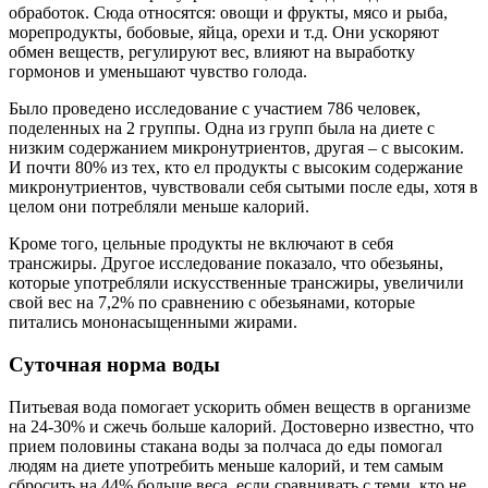
обработок. Сюда относятся: овощи и фрукты, мясо и рыба,
морепродукты, бобовые, яйца, орехи и т.д. Они ускоряют
обмен веществ, регулируют вес, влияют на выработку
гормонов и уменьшают чувство голода.
Было проведено исследование с участием 786 человек,
поделенных на 2 группы. Одна из групп была на диете с
низким содержанием микронутриентов, другая – с высоким.
И почти 80% из тех, кто ел продукты с высоким содержание
микронутриентов, чувствовали себя сытыми после еды, хотя в
целом они потребляли меньше калорий.
Кроме того, цельные продукты не включают в себя
трансжиры. Другое исследование показало, что обезьяны,
которые употребляли искусственные трансжиры, увеличили
свой вес на 7,2% по сравнению с обезьянами, которые
питались мононасыщенными жирами.
Суточная норма воды
Питьевая вода помогает ускорить обмен веществ в организме
на 24-30% и сжечь больше калорий. Достоверно известно, что
прием половины стакана воды за полчаса до еды помогал
людям на диете употребить меньше калорий, и тем самым
сбросить на 44% больше веса, если сравнивать с теми, кто не