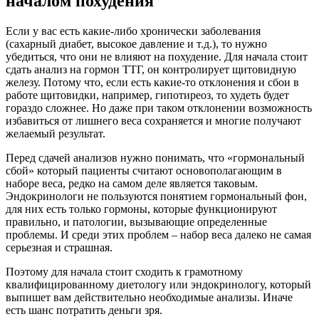
началом похудения
Если у вас есть какие-либо хронически заболевания
(сахарный диабет, высокое давление и т.д.), то нужно
убедиться, что они не влияют на похудение. Для начала стоит
сдать анализ на гормон ТТГ, он контролирует щитовидную
железу. Потому что, если есть какие-то отклонения и сбои в
работе щитовидки, например, гипотиреоз, то худеть будет
гораздо сложнее. Но даже при таком отклонении возможность
избавиться от лишнего веса сохраняется и многие получают
желаемый результат.
Перед сдачей анализов нужно понимать, что «гормональный
сбой» который пациенты считают основополагающим в
наборе веса, редко на самом деле является таковым.
Эндокринологи не пользуются понятием гормональный фон,
для них есть только гормоны, которые функционируют
правильно, и патологии, вызывающие определенные
проблемы. И среди этих проблем – набор веса далеко не самая
серьезная и страшная.
Поэтому для начала стоит сходить к грамотному
квалифицированному диетологу или эндокринологу, который
выпишет вам действительно необходимые анализы. Иначе
есть шанс потратить деньги зря.