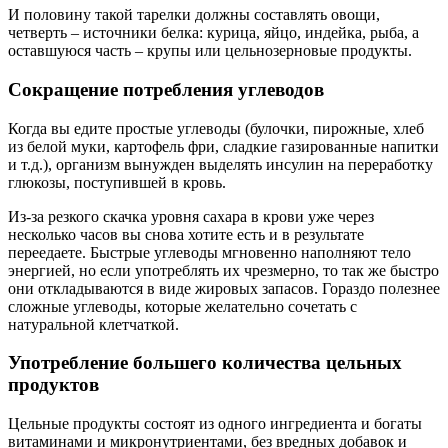
И половину такой тарелки должны составлять овощи,
четверть – источники белка: курица, яйцо, индейка, рыба, а
оставшуюся часть – крупы или цельнозерновые продукты.
Сокращение потребления углеводов
Когда вы едите простые углеводы (булочки, пирожные, хлеб
из белой муки, картофель фри, сладкие газированные напитки
и т.д.), организм вынужден выделять инсулин на переработку
глюкозы, поступившей в кровь.
Из-за резкого скачка уровня сахара в крови уже через
несколько часов вы снова хотите есть и в результате
переедаете. Быстрые углеводы мгновенно наполняют тело
энергией, но если употреблять их чрезмерно, то так же быстро
они откладываются в виде жировых запасов. Гораздо полезнее
сложные углеводы, которые желательно сочетать с
натуральной клетчаткой.
Употребление большего количества цельных
продуктов
Цельные продукты состоят из одного ингредиента и богаты
витаминами и микронутриентами, без вредных добавок и