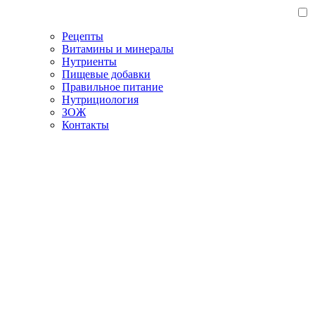
Рецепты
Витамины и минералы
Нутриенты
Пищевые добавки
Правильное питание
Нутрициология
ЗОЖ
Контакты
Главная
/
Блог
/
Питание для похудения для девушек: каким
должно быть
Питание для похудения для
девушек: каким должно быть
20.03.2023
Правильное питание
Сохранить статью:
Время чтения:
13 минут