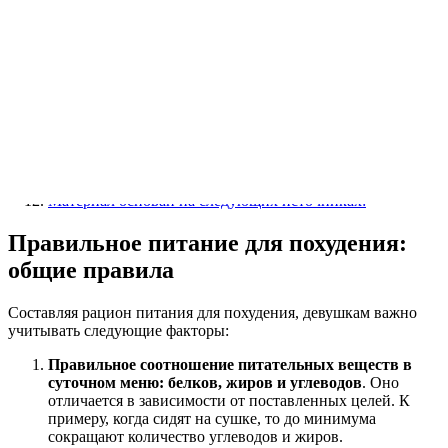
Правильное питание для похудения: общие правила
Какое питание можно назвать правильным
Список продуктов для правильного питания
От каких продуктов следует отказаться
Что важно при составлении меню
Рецепты для похудения
Суфле из курицы
Салат с тунцом
Морковный суп
Томатный суп
Курица, запеченная с овощами
Материал основан на следующих источниках:
Правильное питание для похудения:
общие правила
Составляя рацион питания для похудения, девушкам важно
учитывать следующие факторы:
Правильное соотношение питательных веществ в
суточном меню: белков, жиров и углеводов
. Оно
отличается в зависимости от поставленных целей. К
примеру, когда сидят на сушке, то до минимума
сокращают количество углеводов и жиров.