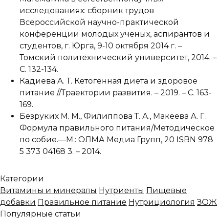
исследованиях: сборник трудов
Всероссийской научно-практической
конференции молодых ученых, аспирантов и
студентов, г. Юрга, 9-10 октября 2014 г. –
Томский политехнический университет, 2014. –
С. 132-134.
Кадиева А. Т. Кетогенная диета и здоровое
питание //Траектории развития. – 2019. – С. 163-
169.
Безруких М. М., Филиппова Т. А., Макеева А. Г.
Формула правильного питания/Методическое
по собие.—М.: ОЛМА Медиа Групп, 20 ISBN 978
5 373 04168 3. – 2014.
Категории
Витамины и минералы
Нутриенты
Пищевые
добавки
Правильное питание
Нутрициология
ЗОЖ
Популярные статьи