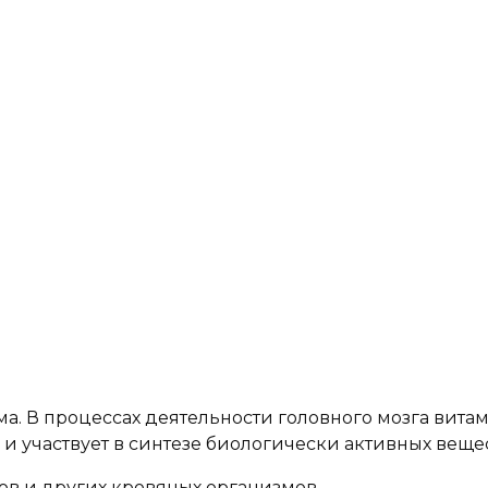
ма. В процессах деятельности головного мозга вита
и участвует в синтезе биологически активных вещес
ов и других кровяных организмов.