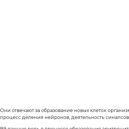
Они отвечают за образование новых клеток организ
процесс деления нейронов, деятельность синапсов 
В9 важную роль в процессе образования эритроцит