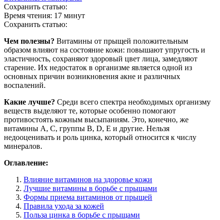
Сохранить статью:
Время чтения:
17 минут
Сохранить статью:
Чем полезны?
Витамины от прыщей положительным
образом влияют на состояние кожи: повышают упругость и
эластичность, сохраняют здоровый цвет лица, замедляют
старение. Их недостаток в организме является одной из
основных причин возникновения акне и различных
воспалений.
Какие лучше?
Среди всего спектра необходимых организму
веществ выделяют те, которые особенно помогают
противостоять кожным высыпаниям. Это, конечно, же
витамины А, С, группы В, D, E и другие. Нельзя
недооценивать и роль цинка, который относится к числу
минералов.
Оглавление:
Влияние витаминов на здоровье кожи
Лучшие витамины в борьбе с прыщами
Формы приема витаминов от прыщей
Правила ухода за кожей
Польза цинка в борьбе с прыщами