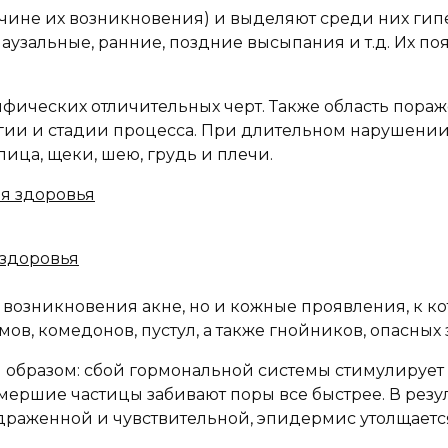
ичине их возникновения) и выделяют среди них ги
узальные, ранние, поздние высыпания и т.д. Их по
ических отличительных черт. Также область пораж
гии и стадии процесса. При длительном нарушении
ица, щеки, шею, грудь и плечи.
 здоровья
 возникновения акне, но и кожные проявления, к к
ов, комедонов, пустул, а также гнойников, опасных
бразом: сбой гормональной системы стимулирует в
тмершие частицы забивают поры все быстрее. В резу
здраженной и чувствительной, эпидермис утолщаетс