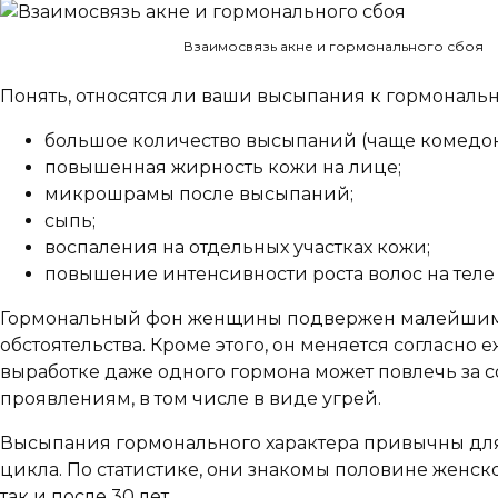
Взаимосвязь акне и гормонального сбоя
Понять, относятся ли ваши высыпания к гормонал
большое количество высыпаний (чаще комедон
повышенная жирность кожи на лице;
микрошрамы после высыпаний;
сыпь;
воспаления на отдельных участках кожи;
повышение интенсивности роста волос на теле
Гормональный фон женщины подвержен малейшим в
обстоятельства. Кроме этого, он меняется согласн
выработке даже одного гормона может повлечь за 
проявлениям, в том числе в виде угрей.
Высыпания гормонального характера привычны для
цикла. По статистике, они знакомы половине женско
так и после 30 лет.