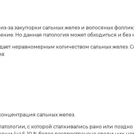
 из-за закупорки сальных желез и волосяных фоллик
ние. Но данная патология может обходиться и без н
адает неравномерным количеством сальных желез. С
а:
 концентрация сальных желез.
атологии, с которой сталкивались рано или поздно 
ноши (на 5-10 % более распространено среди них, 