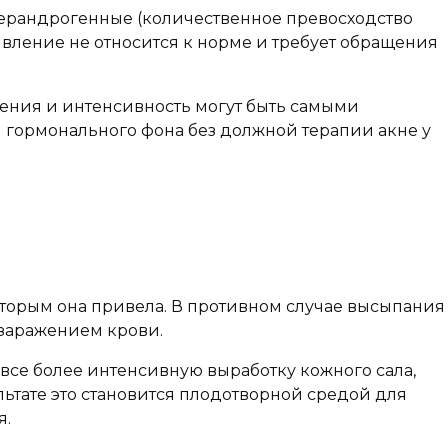
перандрогенные (количественное превосходство
явление не относится к норме и требует обращения
ения и интенсивность могут быть самыми
 гормонального фона без должной терапии акне у
оторым она привела. В противном случае высыпания
 заражением крови.
се более интенсивную выработку кожного сала,
льтате это становится плодотворной средой для
я.