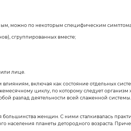
ьным, можно по некоторым специфическим симптома
ов), сгруппированных вместе;
 или лице.
лияниям, включая как состояние отдельных систе
о ежемесячному циклу, по которому следует организ
собой разлад деятельности всей слаженной системы
 большинства женщин. С ними сталкивалась практи
го населения планеты детородного возраста. Причем