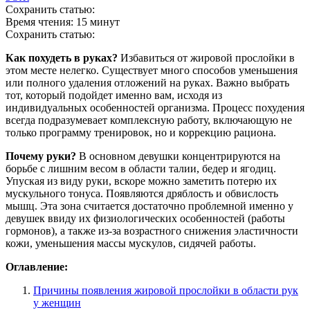
Сохранить статью:
Время чтения:
15 минут
Сохранить статью:
Как похудеть в руках?
Избавиться от жировой прослойки в
этом месте нелегко. Существует много способов уменьшения
или полного удаления отложений на руках. Важно выбрать
тот, который подойдет именно вам, исходя из
индивидуальных особенностей организма. Процесс похудения
всегда подразумевает комплексную работу, включающую не
только программу тренировок, но и коррекцию рациона.
Почему руки?
В основном девушки концентрируются на
борьбе с лишним весом в области талии, бедер и ягодиц.
Упуская из виду руки, вскоре можно заметить потерю их
мускульного тонуса. Появляются дряблость и обвислость
мышц. Эта зона считается достаточно проблемной именно у
девушек ввиду их физиологических особенностей (работы
гормонов), а также из-за возрастного снижения эластичности
кожи, уменьшения массы мускулов, сидячей работы.
Оглавление:
Причины появления жировой прослойки в области рук
у женщин