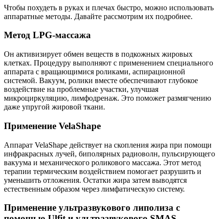
Чтобы похудеть в руках и плечах быстро, можно использовать
аппаратные методы. Давайте рассмотрим их подробнее.
Метод LPG-массажа
Он активизирует обмен веществ в подкожных жировых
клетках. Процедуру выполняют с применением специального
аппарата с вращающимися роликами, аспирационной
системой. Вакуум, ролики вместе обеспечивают глубокое
воздействие на проблемные участки, улучшая
микроциркуляцию, лимфодренаж. Это поможет размягчению
даже упругой жировой ткани.
Применение VelаShape
Аппарат VelаShape действует на скопления жира при помощи
инфракрасных лучей, биполярных радиоволн, пульсирующего
вакуума и механического роликового массажа. Этот метод
терапии термическим воздействием помогает разрушить и
уменьшить отложения. Остатки жира затем выводятся
естественным образом через лимфатическую систему.
Применение ультразвукового липолиза с
помощью Ulfit и ультразвукового SMAS-