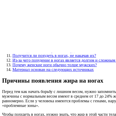
Содержание
Причины появления жира на ногах
Правила похудения в области ног
2 вида нагрузок для похудения ног
Аэробные нагрузки
Силовые нагрузки
Топ-4 упражнения для похудения ног в домашних услови
3 силовых упражнения для похудения ног в спортзале
Рекомендации по питанию для стройных ног
Как быстро похудеть в ногах без упражнений и диет
Часто задаваемые вопросы о похудении ног
Получится ли похудеть в ногах, не накачав их?
Из-за чего похудение в ногах является долгим и сложным
Почему женские ноги обычно толще мужских?
Материал основан на следующих источниках
Причины появления жира на ногах
Перед тем как начать борьбу с лишним весом, нужно запомнить
мужчины с нормальным весом имеют в среднем от 17 до 24% жи
равномерно. Если у человека имеются проблемы с генами, на
«проблемные зоны».
Чтобы похудеть в ногах, нужно знать, что жир в этой части те