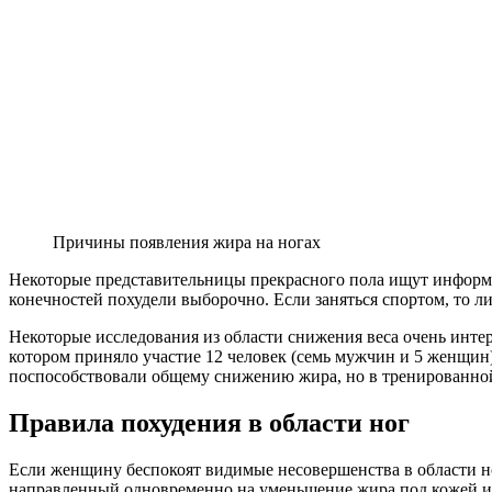
Причины появления жира на ногах
Некоторые представительницы прекрасного пола ищут информаци
конечностей похудели выборочно. Если заняться спортом, то л
Некоторые исследования из области снижения веса очень интерес
котором приняло участие 12 человек (семь мужчин и 5 женщин
поспособствовали общему снижению жира, но в тренированной
Правила похудения в области ног
Если женщину беспокоят видимые несовершенства в области но
направленный одновременно на уменьшение жира под кожей и