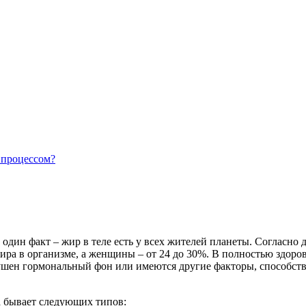
ях
 процессом?
 один факт – жир в теле есть у всех жителей планеты. Согласн
ра в организме, а женщины – от 24 до 30%. В полностью здоро
рушен гормональный фон или имеются другие факторы, способст
ла бывает следующих типов: