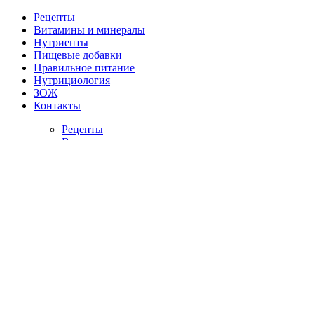
Рецепты
Витамины и минералы
Нутриенты
Пищевые добавки
Правильное питание
Нутрициология
ЗОЖ
Контакты
Рецепты
Витамины и минералы
Нутриенты
Пищевые добавки
Правильное питание
Нутрициология
ЗОЖ
Контакты
Главная
/
Блог
/
Как похудеть в ногах: эффективные советы без д
Как похудеть в ногах: эффект