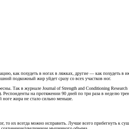
ю, как похудеть в ногах в ляжках, другие — как похудеть в ик
ишний подкожный жир уйдет сразу со всех участков ног.
ны. Так в журнале Journal of Strength and Conditioning Research
). Респонденты на протяжении 90 дней по три раза в неделю тр
 ноге жира не стало сильно меньше.
г, то их всегда можно исправить. Лучше всего прибегнуть к су
 сохранение/увеличение мышечного объема.