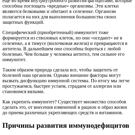
еще во время внутриутробного развития фагоцитами, которые
способны поглощать «вредные» организмы. Эти клетки
являются белковыми и обитают в селезенке. Организм
полагается на них для выполнения большинства своих
защитных функций.
Специфический (приобретенный) иммунитет тоже
формируется из стволовых клеток, но они «оседают» не в
селезенке, а в тимусе (вилочковая железа) и превращаются в
антитела. В дальнейшем они способны бороться с любой
болезнью. Чем больше у человека антител, тем сильнее его
иммунитет.
Таким образом природа сделала все, чтобы защитить от
болезней наш организм. Однако внешние факторы могут
вызвать дисфункцию иммунной системы. По итогу мы легче
простужаемся, быстрее устаем, страдаем от аллергии или
становимся вялыми.
Как укрепить иммунитет? Существует множество способов
сделать это, от внесения изменений в рацион и образ жизни
до приема различных укрепляющих средств и витаминов.
Причины развития иммунодефицитов