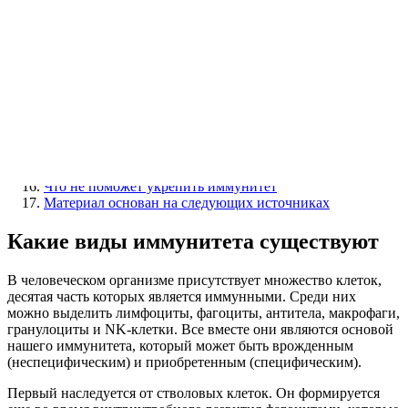
Солнечные ожоги, операции, стресс и болезни
Как укрепить иммунитет
Закаливание
Физическая активность
Пробиотики и пребиотики
Проверка организма на дефициты и лечение болезней
Витамины для поднятия иммунитета у женщин
Что нужно принимать для поднятия иммунитета
мужчинам
Когда нужно принимать витамины
Можно ли укрепить иммунитет питанием
Что не поможет укрепить иммунитет
Материал основан на следующих источниках
Какие виды иммунитета существуют
В человеческом организме присутствует множество клеток,
десятая часть которых является иммунными. Среди них
можно выделить лимфоциты, фагоциты, антитела, макрофаги,
гранулоциты и NK-клетки. Все вместе они являются основой
нашего иммунитета, который может быть врожденным
(неспецифическим) и приобретенным (специфическим).
Первый наследуется от стволовых клеток. Он формируется