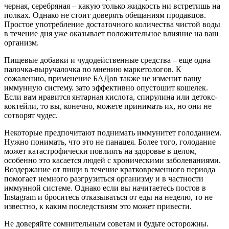
черная, серебряная – какую только жидкость ни встретишь на
полках. Однако не стоит доверять обещаниям продавцов.
Простое употребление достаточного количества чистой воды
в течение дня уже оказывает положительное влияние на ваш
организм.
Пищевые добавки и чудодейственные средства – еще одна
палочка-выручалочка по мнению маркетологов. К
сожалению, применение БАДов также не изменит вашу
иммунную систему. зато эффективно опустошит кошелек.
Если вам нравится янтарная кислота, спирулина или детокс-
коктейли, то вы, конечно, можете принимать их, но они не
сотворят чудес.
Некоторые предпочитают поднимать иммунитет голоданием.
Нужно понимать, что это не панацея. Более того, голодание
может катастрофически повлиять на здоровье в целом,
особенно это касается людей с хроническими заболеваниями.
Воздержание от пищи в течение кратковременного периода
помогает немного разгрузиться организму и в частности
иммунной системе. Однако если вы начитаетесь постов в
Instagram и броситесь отказываться от еды на неделю, то не
известно, к каким последствиям это может привести.
Не доверяйте сомнительным советам и будьте осторожны.