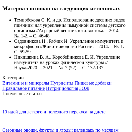
Материал основан на следующих источниках
Темирбекова С. К. и др. Использование древних видов
пшеницы для укрепления иммунной системы детского
организма //Аграрный вестник юго-востока. – 2014. –
№. 1-2. – С. 46-48.
Садовникова Н., Рябчик И. Укрепление иммунитета и
микрофлора //Животноводство России. – 2014. – №. 1. –
С. 59-59.
Никишкина В. А., Коробейникова Е. И. Укрепление
иммунитета на уроках физической культуры //
Наука-2020. – 2021. – №. 7 (52). – С. 132-137.
Категории
Витамины и минералы
Нутриенты
Пищевые добавки
Правильное питание
Нутрициология
ЗОЖ
Популярные статьи
19 идей для легкого и полезного перекуса на диете
Сезонные овощи, фрукты и ягоды: календарь по месяцам