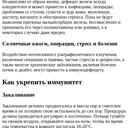
Независимо от образа жизни, дефицит железа всегда
изнурителен и может привести к инфекциям, лихорадке,
проблемам со стулом, сухости и зуду кожи, молочнице,
циститу, вагиниту и обострению герпеса. Пока не будут
выяснены причины мальабсорбции железа, бессмысленно и
принимать его через поливитамины или добавки, а в
некоторых случаях даже вредно.
Солнечные ожоги, операции, стресс и болезни
Воздействие интенсивного ультрафиолетового излучения,
различные операции и травмы, частые стрессы и депрессии, а
также многие хронические заболевания, включая болезни
почек и диабет, могут привести к иммунодефициту.
Как укрепить иммунитет
Закаливание
Закаливание активно продвигалось в массы еще в советское
время и не потеряло свою актуальность до сих пор. Процедура
должна проводиться регулярно и постепенно. Почаще гуляйте
на свежем воздухе, открывайте окна на ночь, чтобы во время
сна температура в комнате достигала 18-20°C.