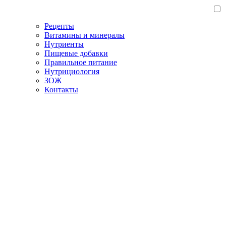
Рецепты
Витамины и минералы
Нутриенты
Пищевые добавки
Правильное питание
Нутрициология
ЗОЖ
Контакты
Главная
/
Блог
/
Как укрепить иммунитет: эффективные способы
Как укрепить иммунитет:
эффективные способы
29.06.2023
ЗОЖ
Сохранить статью:
Время чтения:
13 минут
Сохранить статью: