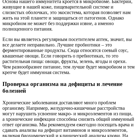
Основа нашего иммунитета кроется в микробиоме. Бактерии,
живущие в нашей коже, пищеварительной системе и
слизистых оболочках, это экосистема, которая позволяет нам
жить на этой планете и защищаться от патогенов. Однако
микробиом не может без поддержки извне, а именно
полноценного питания.
Если вы являетесь регулярным посетителем аптек, значит, вы
все делаете неправильно. Лучшие пробиотики – это
ферментированные продукты. Сюда относятся соевый соус,
квашеные овощи. Если говорить о пребиотиках, то это
растительная пища: овощи, фрукты, зелень, ягоды и орехи.
Чем разнообразнее питание, тем лучше будет микробиом и тем
крепче будет иммунная система.
Проверка организма на дефициты и лечение
болезней
Хронические заболевания доставляют много проблем
организму. Например, желудочно-кишечные расстройства
могут нарушить усвоение макро- и микроэлементов из пищи,
а хронические инфекции способны снизить общий иммунный
ответ организма. Мы рекомендуем ежегодно посещать врача и
сдавать анализы на дефицит витаминов и микроэлементов,
включая биохимический и клинический анализы крови. На