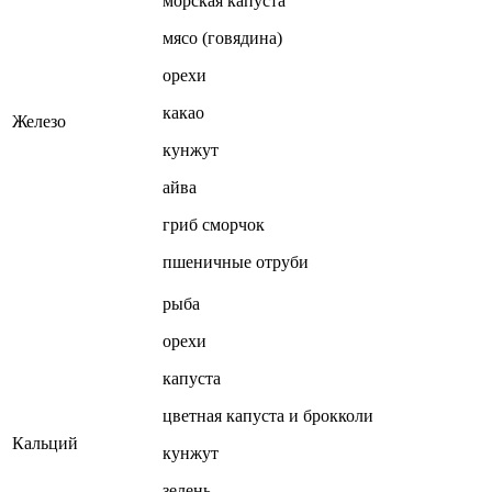
морская капуста
мясо (говядина)
орехи
какао
Железо
кунжут
айва
гриб сморчок
пшеничные отруби
рыба
орехи
капуста
цветная капуста и брокколи
Кальций
кунжут
зелень