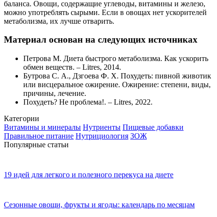
баланса. Овощи, содержащие углеводы, витамины и железо,
можно употреблять сырыми. Если в овощах нет ускорителей
метаболизма, их лучше отварить.
Материал основан на следующих источниках
Петрова М. Диета быстрого метаболизма. Как ускорить
обмен веществ. – Litres, 2014.
Бутрова С. А., Дзгоева Ф. Х. Похудеть: пивной животик
или висцеральное ожирение. Ожирение: степени, виды,
причины, лечение.
Похудеть? Не проблема!. – Litres, 2022.
Категории
Витамины и минералы
Нутриенты
Пищевые добавки
Правильное питание
Нутрициология
ЗОЖ
Популярные статьи
19 идей для легкого и полезного перекуса на диете
Сезонные овощи, фрукты и ягоды: календарь по месяцам