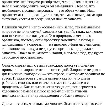
организме, необходимо разобраться, что в целом влияет на
него и как определить, когда он замедлился. Первое, что
необходимо проанализировать, — это образ жизни. Наш
организм активно реагирует на то, что мы с ним делаем: при
систематическом переедании он начнет запасать.
Излишки уйдут в неприкосновенный запас, так называемое
жировое депо на случай сложных ситуаций, таких как голод
или интенсивные нагрузки. Это природный механизм
организма, поэтому если пробежку заменить на поход к
холодильнику, а спортзал — на просмотр фильма с чипсами,
то накопления никуда не денутся, организм продолжит
запасать. Сначала на животе и талии, а потом везде, где будет
свободное пространство.
Однако справиться с этим возможно, помогут полезные
привычки и здоровые отношения с едой. Здоровые не равно
диетические: голодовки — это стресс, к которому организм не
готов. И даже если в самом начале кажется, что диета
работает, тело так или иначе возьмет свое, да еще и с
процентами. Как только закончится диета, все вернется в
удвоенном размере и плюс ко всему с неприятными
последствиями в виде замедленного обмена веществ.
Диета — это то, что знакомо многим. Значит ли это, что если