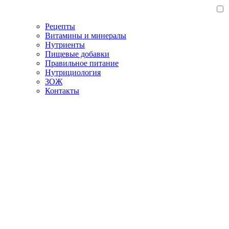
Рецепты
Витамины и минералы
Нутриенты
Пищевые добавки
Правильное питание
Нутрициология
ЗОЖ
Контакты
Главная
/
Блог
/
Как ускорить метаболизм безопасно: советы для
эффективного похудения
Как ускорить метаболизм
безопасно: советы для
эффективного похудения
13.12.2022
ЗОЖ