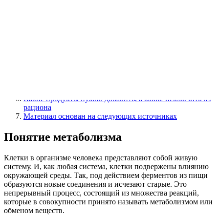
поговорим о том, какую необходимо употреблять воду, чтобы
похудеть быстро и безопасно.
Содержание
Понятие метаболизма
Причины и признаки замедленного метаболизма
8 способов безопасно ускорить метаболизм
Как меняется метаболизм с возрастом у мужчин и
женщин
Обмен веществ во время и после беременности
Какие продукты нужно добавить, а какие исключить из
рациона
Материал основан на следующих источниках
Понятие метаболизма
Клетки в организме человека представляют собой живую
систему. И, как любая система, клетки подвержены влиянию
окружающей среды. Так, под действием ферментов из пищи
образуются новые соединения и исчезают старые. Это
непрерывный процесс, состоящий из множества реакций,
которые в совокупности принято называть метаболизмом или
обменом веществ.