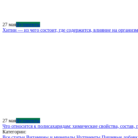
27 мая
Нутриенты
Хитин — из чего состоит, где содержится, влияние на организм
27 мая
Нутриенты
Что относится к полисахаридам: химические свойства, состав,
Категории:
Все статьи
Витамины и минералы
Нутриенты
Пищевые добав