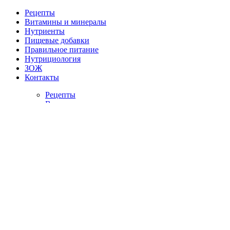
Рецепты
Витамины и минералы
Нутриенты
Пищевые добавки
Правильное питание
Нутрициология
ЗОЖ
Контакты
Рецепты
Витамины и минералы
Нутриенты
Пищевые добавки
Правильное питание
Нутрициология
ЗОЖ
Контакты
Главная страница со статьями 