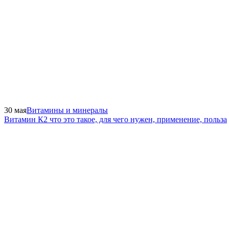
30 мая
Витамины и минералы
Витамин К2 что это такое, для чего нужен, применение, польза