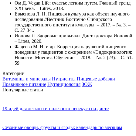
Ом Д. Vegan Life: счастье легким путем. Главный тренд
XXI века. – Litres, 2018.
Евменова Л. Н. Пищевая культура как объект научного
исследования //Вестник Восточно-Сибирского
государственного института культуры. – 2017. – №. 3. –
С. 27-34..
Ионова Л. Здоровые привычки. Диета доктора Ионовой.
– Litres, 2020.
Фадеева М. И. и др. Коррекция нарушений пищевого
поведения у пациентов с ожирением //Эндокринология:
Новости. Мнения. Обучение. – 2018. – №. 2 (23). – С. 51-
59.
Категории
Витамины и минералы
Нутриенты
Пищевые добавки
Правильное питание
Нутрициология
ЗОЖ
Популярные статьи
19 идей для легкого и полезного перекуса на диете
Сезонные овощи, фрукты и ягоды: календарь по месяцам