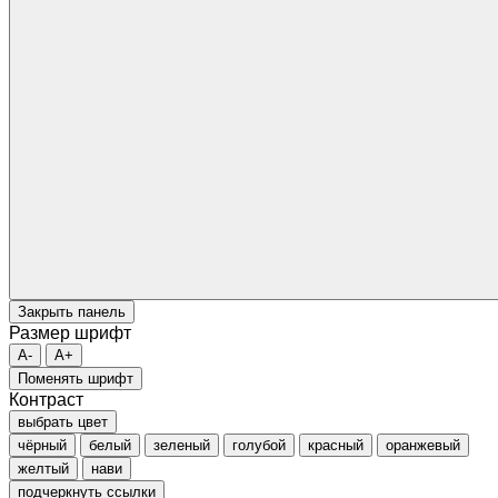
Закрыть панель
Размер шрифт
A-
A+
Поменять шрифт
Контраст
выбрать цвет
чёрный
белый
зеленый
голубой
красный
оранжевый
желтый
нави
подчеркнуть ссылки