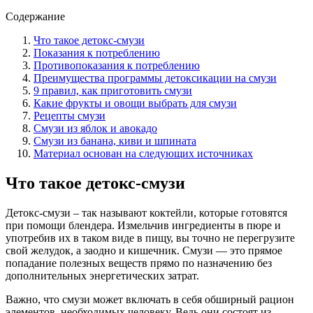
Содержание
Что такое детокс-смузи
Показания к потреблению
Противопоказания к потреблению
Преимущества программы детоксикации на смузи
9 правил, как приготовить смузи
Какие фрукты и овощи выбрать для смузи
Рецепты смузи
Смузи из яблок и авокадо
Смузи из банана, киви и шпината
Материал основан на следующих источниках
Что такое детокс-смузи
Детокс-смузи – так называют коктейли, которые готовятся
при помощи блендера. Измельчив ингредиенты в пюре и
употребив их в таком виде в пищу, вы точно не перегрузите
свой желудок, а заодно и кишечник. Смузи — это прямое
попадание полезных веществ прямо по назначению без
дополнительных энергетических затрат.
Важно, что смузи может включать в себя обширный рацион
элементов, необходимых человеку. Ведь они состоят из