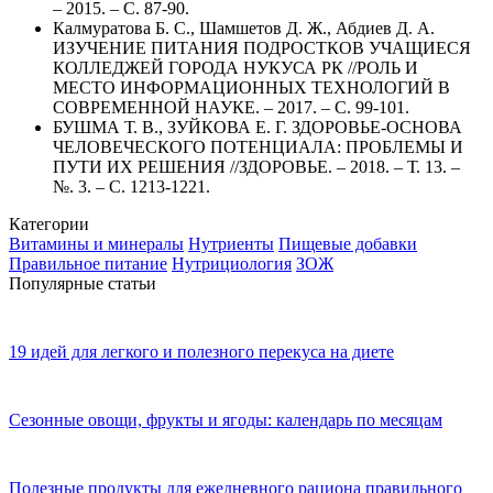
– 2015. – С. 87-90.
Калмуратова Б. С., Шамшетов Д. Ж., Абдиев Д. А.
ИЗУЧЕНИЕ ПИТАНИЯ ПОДРОСТКОВ УЧАЩИЕСЯ
КОЛЛЕДЖЕЙ ГОРОДА НУКУСА РК //РОЛЬ И
МЕСТО ИНФОРМАЦИОННЫХ ТЕХНОЛОГИЙ В
СОВРЕМЕННОЙ НАУКЕ. – 2017. – С. 99-101.
БУШМА Т. В., ЗУЙКОВА Е. Г. ЗДОРОВЬЕ-ОСНОВА
ЧЕЛОВЕЧЕСКОГО ПОТЕНЦИАЛА: ПРОБЛЕМЫ И
ПУТИ ИХ РЕШЕНИЯ //ЗДОРОВЬЕ. – 2018. – Т. 13. –
№. 3. – С. 1213-1221.
Категории
Витамины и минералы
Нутриенты
Пищевые добавки
Правильное питание
Нутрициология
ЗОЖ
Популярные статьи
19 идей для легкого и полезного перекуса на диете
Сезонные овощи, фрукты и ягоды: календарь по месяцам
Полезные продукты для ежедневного рациона правильного