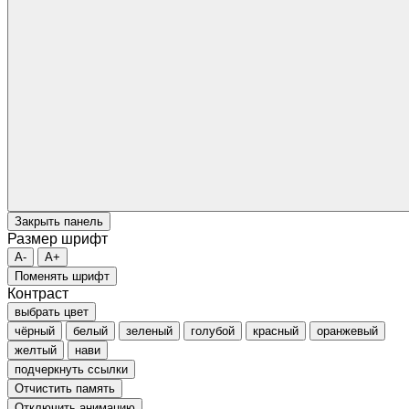
Закрыть панель
Размер шрифт
A-
A+
Поменять шрифт
Контраст
выбрать цвет
чёрный
белый
зеленый
голубой
красный
оранжевый
желтый
нави
подчеркнуть ссылки
Отчистить память
Отключить анимацию