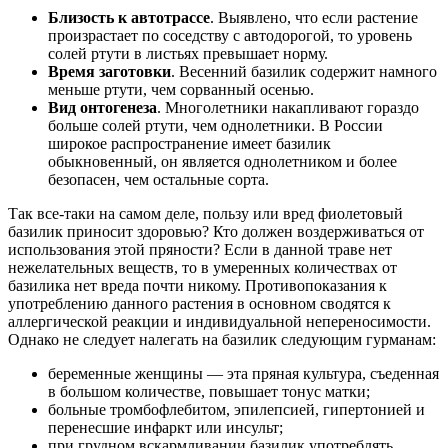
Близость к автотрассе
. Выявлено, что если растение
произрастает по соседству с автодорогой, то уровень
солей ртути в листьях превышает норму.
Время заготовки
. Весенний базилик содержит намного
меньше ртути, чем сорванный осенью.
Вид онтогенеза
. Многолетники накапливают гораздо
больше солей ртути, чем однолетники. В России
широкое распространение имеет базилик
обыкновенный, он является однолетником и более
безопасен, чем остальные сорта.
Так все-таки на самом деле, пользу или вред фиолетовый
базилик приносит здоровью? Кто должен воздерживаться от
использования этой пряности? Если в данной траве нет
нежелательных веществ, то в умеренных количествах от
базилика нет вреда почти никому. Противопоказания к
употреблению данного растения в основном сводятся к
аллергической реакции и индивидуальной непереносимости.
Однако не следует налегать на базилик следующим гурманам:
беременные женщины — эта пряная культура, съеденная
в большом количестве, повышает тонус матки;
больные тромбофлебитом, эпилепсией, гипертонией и
перенесшие инфаркт или инсульт;
при грудном вскармливании базилик употреблять