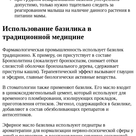
допустимо, только нужно тщательно следить за
реагированием малыша на наличие данного растения в
питании мамы.
Использование базилика в
традиционной медицине
Фармакологическая промышленность использует базилик
традиционно. К примеру, он присутствует в составе
Бронхолитина (локализует бронхоспазм, снимает отёки
слизистой оболочки бронхиального дерева, сдерживает
приступы кашля). Терапевтический эффект вызывают глауцин
и эфедрин, главные биологически активные вещества.
В стоматологии также применяют базилик. Его масло входит
в цинкоксидэвгенольный цемент, который используют для
временного пломбирования, изолирующих прокладок,
приготовления оттисков. Эвгенол, содержащийся в базилике,
добавляют в состав обезболивающих препаратов и
антисептиков.
Эфирное масло базилика используют педиатры в
ароматерапии для нормализации нервно-психической сферы у
детей и подростков, в восстановлении сердечно-сосудистой