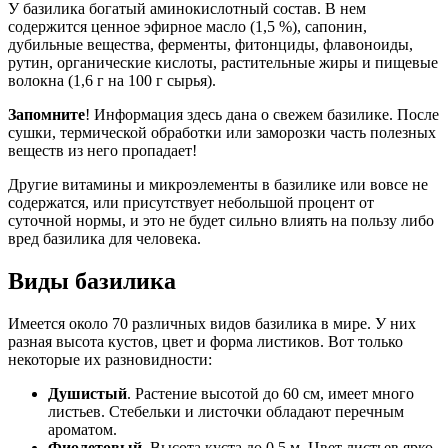
У базилика богатый аминокислотный состав. В нем
содержится ценное эфирное масло (1,5 %), сапонин,
дубильные вещества, ферменты, фитонциды, флавоноиды,
рутин, органические кислоты, растительные жиры и пищевые
волокна (1,6 г на 100 г сырья).
Запомните
! Информация здесь дана о свежем базилике. После
сушки, термической обработки или заморозки часть полезных
веществ из него пропадает!
Другие витамины и микроэлементы в базилике или вовсе не
содержатся, или присутствует небольшой процент от
суточной нормы, и это не будет сильно влиять на пользу либо
вред базилика для человека.
Виды базилика
Имеется около 70 различных видов базилика в мире. У них
разная высота кустов, цвет и форма листиков. Вот только
некоторые их разновидности:
Душистый
. Растение высотой до 60 см, имеет много
листьев. Стебельки и листочки обладают перечным
ароматом.
Фиолетовый
. Высота куста до 0,5 м. Цвет листьев ярко-