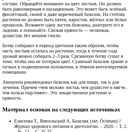
составе. Обращайте внимание на цвет листьев. Он должен
быть равномерным и насыщенным. Это может быть зелёный,
фиолетовый, синий и даже коричневый базилик. На стеблях
растения не должно быть пятен, наростов, жёлтых или белых
прожилок. Возьмите один листик базилика, разотрите его в
ладонях и понюхайте. Свежая пряность — нелипкая,
душистая, без запахов гнили.
Ботву собирают в период цветения таким образом, чтобы
часть листьев осталась на растении, тогда в течение года
урожай можно собирать 2–3 раза. Срезанную ботву сушат в
тени, чтобы она не потеряла цвет. Сушеный базилик хранят в
пучках в подвешенном положении, в тёмном вентилируемом
помещении.
Авиценна рекомендовал базилик как для пищи, так и для
лечения. Причем «чем моложе листья, чем душистее и мягче,
тем польза ощутимее». Это лекарственное растение и
пряность.
Материал основан на следующих источниках
Елисеева Т., Ямпольский А. Базилик (лат. Ócimum) //
Журнал здорового питания и диетологии. – 2020. – Т. 2.
– №. 12. – С. 25-37.