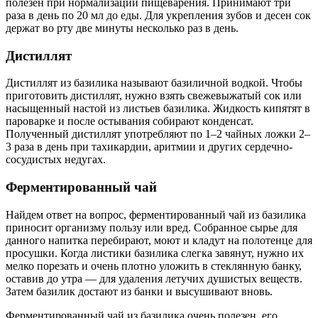
полезен при нормализации пищеварения. Принимают три
раза в день по 20 мл до еды. Для укрепления зубов и десен сок
держат во рту две минуты несколько раз в день.
Дистиллят
Дистиллят из базилика называют базиличной водкой. Чтобы
приготовить дистиллят, нужно взять свежевыжатый сок или
насыщенный настой из листьев базилика. Жидкость кипятят в
пароварке и после остывания собирают конденсат.
Полученный дистиллят употребляют по 1–2 чайных ложки 2–
3 раза в день при тахикардии, аритмии и других сердечно-
сосудистых недугах.
Ферментированный чай
Найдем ответ на вопрос, ферментированный чай из базилика
приносит организму пользу или вред. Собранное сырье для
данного напитка перебирают, моют и кладут на полотенце для
просушки. Когда листики базилика слегка завянут, нужно их
мелко порезать и очень плотно уложить в стеклянную банку,
оставив до утра — для удаления летучих душистых веществ.
Затем базилик достают из банки и высушивают вновь.
Ферментированный чай из базилика очень полезен, его