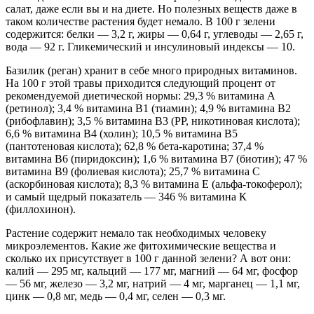
салат, даже если вы и на диете. Но полезных веществ даже в
таком количестве растения будет немало. В 100 г зелени
содержится: белки — 3,2 г, жиры — 0,64 г, углеводы — 2,65 г,
вода — 92 г. Гликемический и инсулиновый индексы — 10.
Базилик (реган) хранит в себе много природных витаминов.
На 100 г этой травы приходится следующий процент от
рекомендуемой диетической нормы: 29,3 % витамина А
(ретинол); 3,4 % витамина В1 (тиамин); 4,9 % витамина В2
(рибофлавин); 3,5 % витамина В3 (РР, никотиновая кислота);
6,6 % витамина В4 (холин); 10,5 % витамина В5
(пантотеновая кислота); 62,8 % бета-каротина; 37,4 %
витамина В6 (пиридоксин); 1,6 % витамина В7 (биотин); 47 %
витамина В9 (фолиевая кислота); 25,7 % витамина С
(аскорбиновая кислота); 8,3 % витамина Е (альфа-токоферол);
и самый щедрый показатель — 346 % витамина К
(филлохинон).
Растение содержит немало так необходимых человеку
микроэлементов. Какие же фитохимические вещества и
сколько их присутствует в 100 г данной зелени? А вот они:
калий — 295 мг, кальций — 177 мг, магний — 64 мг, фосфор
— 56 мг, железо — 3,2 мг, натрий — 4 мг, марганец — 1,1 мг,
цинк — 0,8 мг, медь — 0,4 мг, селен — 0,3 мг.