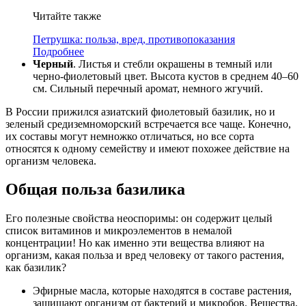
Читайте также
Петрушка: польза, вред, противопоказания
Подробнее
Черный
. Листья и стебли окрашены в темный или
черно-фиолетовый цвет. Высота кустов в среднем 40–60
см. Сильный перечный аромат, немного жгучий.
В России прижился азиатский фиолетовый базилик, но и
зеленый средиземноморский встречается все чаще. Конечно,
их составы могут немножко отличаться, но все сорта
относятся к одному семейству и имеют похожее действие на
организм человека.
Общая польза базилика
Его полезные свойства неоспоримы: он содержит целый
список витаминов и микроэлементов в немалой
концентрации! Но как именно эти вещества влияют на
организм, какая польза и вред человеку от такого растения,
как базилик?
Эфирные масла, которые находятся в составе растения,
защищают организм от бактерий и микробов. Вещества,