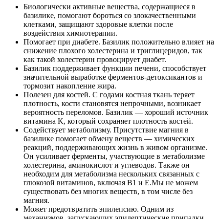
Биологически активные вещества, содержащиеся в
базилике, помогают бороться со злокачественными
клетками, защищают здоровые клетки после
воздействия химиотерапии.
Помогает при диабете. Базилик положительно влияет на
снижение плохого холестерина и триглицеридов, так
как такой холестерин провоцирует диабет.
Базилик поддерживает функции печени, способствует
значительной выработке ферментов-детоксикантов и
тормозит накопление жира.
Полезен для костей. С годами костная ткань теряет
плотность, кости становятся непрочными, возникает
вероятность переломов. Базилик — хороший источник
витамина K, который сохраняет плотность костей.
Содействует метаболизму. Присутствие магния в
базилике помогает обмену веществ — химических
реакций, поддерживающих жизнь в живом организме.
Он усиливает ферменты, участвующие в метаболизме
холестерина, аминокислот и углеводов. Также он
необходим для метаболизма нескольких связанных с
глюкозой витаминов, включая B1 и E.Мы не можем
существовать без многих веществ, в том числе без
магния.
Может предотвратить эпилепсию. Одним из
механизмов, запускающих эпилептические припадки,