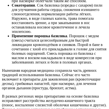
при насморке облегчали таким же способом.
Сокотерапия
. Сок базилика (изредка с сахаром) пили
для улучшения работы сердца, снижения излишнего
слюноотделения, нормализации работы лёгких.
Наружно, в виде глазных капель, трава помогала
восстановить зрение, а при закапывании в нос
останавливала носовое кровотечение и лечила
эпилепсию.
Применение порошка базилика
. Порошок с медом
(смесь) считался целесообразным для быстрой
ликвидации кровоподтёков и синяков. Порой в бане в
сочетании с хной его прикладывали к голове для снятия
болевых ощущений. Смесь порошка из базилика с
маслом и воском накладывали в виде компрессов при
заболеваниях легких и боли в половых органах.
Нынешняя народная медицина сохранила часть древних
традиций использования базилика. Сейчас его часто
включают в препараты для заживления ран (кровоточащие
десны), грибковых напастей, при насморке, для лечения
органов дыхания (простуда, бронхит, астма).
В разных регионах мира препаратами на основе базилика
исправляют расстройства желудочно-кишечного тракта
(понос, воспаление слизистой оболочки кишечника и другие).