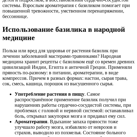
системы. Взрослым ароматерапия с базиликом помогает при
повышенной тревожности, умственном перенапряжении,
бессоннице.
Использование базилика в народной
медицине
Польза или вред для здоровья от растения базилик при
лечении заболеваний мастерами-травниками? Народная
медицина хранит рецепты с базиликом ещё со времен древних
цивилизаций Индии, Египта и античной Греции. Применяли
пряность по-разному: в питании, ароматерапии, в виде
компрессов. Причем в разных формах: настои, сырая трава,
сок, смесь, кашица, порошок из высушенного сырья.
Употребление растения в пищу
. Самое
распространённое применение базилик получил при
нарушениях работы сердечно-сосудистой системы, при
проблемах с головой и нервной системой: останавливал
боль, открывал закупорки мозга и придавал ему сил.
Ароматерапия
. Вдыхание запаха пряности тоже
улучшало работу мозга, избавляло от неврозов и
страхов, выводило из похмелья. Состояние больного